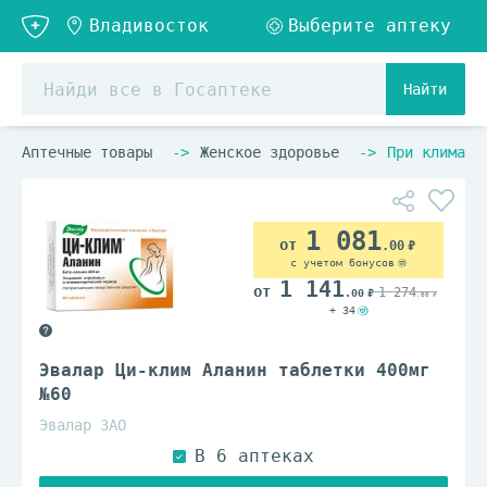
Найти
Аптечные товары
Женское здоровье
При климакс
1 081
.00
с учетом бонусов
1 141
1 274
.00
.00
+ 34
Эвалар Ци-клим Аланин таблетки 400мг
№60
Эвалар ЗАО