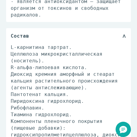
- является антиоксидантом – защищает
организм от токсинов и свободных
радикалов.
Состав
L-карнитина тартрат.
Целлюлоза микрокристаллическая
(носитель).
R-альфа-липоевая кислота.
Диоксид кремния аморфный и стеарат
кальция растительного происхождения
(агенты антислеживающие).
Пантотенат кальция.
Пиридоксина гидрохлорид.
Рибофлавин.
Тиамина гидрохлорид.
Компоненты пленочного покрытия
(пищевые добавки):
гидроксипропилметилцеллюлоза, диоксид