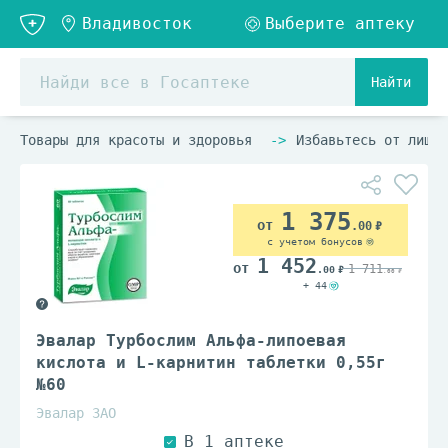
Найти
Товары для красоты и здоровья
Избавьтесь от лишне
1 375
.00
с учетом бонусов
1 452
1 711
.00
.00
+ 44
Эвалар Турбослим Альфа-липоевая
кислота и L-карнитин таблетки 0,55г
№60
Эвалар ЗАО