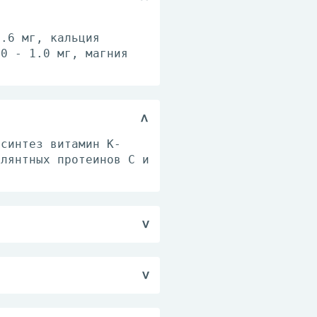
4.6 мг, кальция
30 - 1.0 мг, магния
 синтез витамин К-
улянтных протеинов C и
акции больного на
т.
трый венозный тромбоз
инфаркт миокарда; в