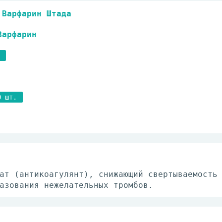
Варфарин Штада
Варфарин
0 шт.
ат (антикоагулянт), снижающий свертываемость
азования нежелательных тромбов.