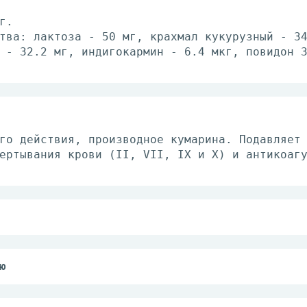
г.
тва: лактоза - 50 мг, крахмал кукурузный - 3
 - 32.2 мг, индигокармин - 6.4 мкг, повидон 
го действия, производное кумарина. Подавляет
ертывания крови (II, VII, IX и X) и антикоаг
исимости от параметров свертывания крови, ре
ситуации. Принимают внутрь в дозе 2-10 мг/су
ю
а тромбоза и эмболии кровеносных сосудов: ос
терии; послеоперационный тромбоз; повторный 