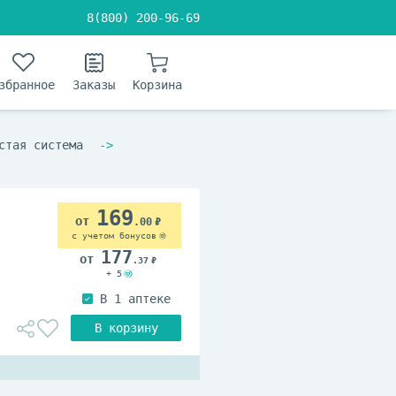
8(800) 200-96-69
збранное
Заказы
Корзина
стая система
169
.00
с учетом бонусов
177
.37
+ 5