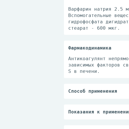
Варфарин натрия 2.5 м
Вспомогательные вещес
гидрофосфата дигидрат
стеарат - 600 мкг.
Фармакодинамика
Антикоагулянт непрямо
зависимых факторов св
S в печени.
Способ применения
Индивидуальный, в зав
лечение, клинической 
Показания к применени
Лечение и профилактик
и эмболия легочной ар