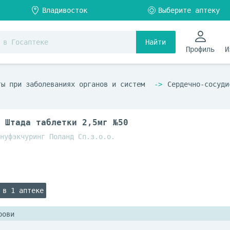
Найти
Профиль
И
ты при заболеваниях органов и систем
Сердечно-сосуди
 Штада таблетки 2,5мг №50
нуфэкчуринг Поланд Сп.з.о.о.
 в 1 аптеке
рови