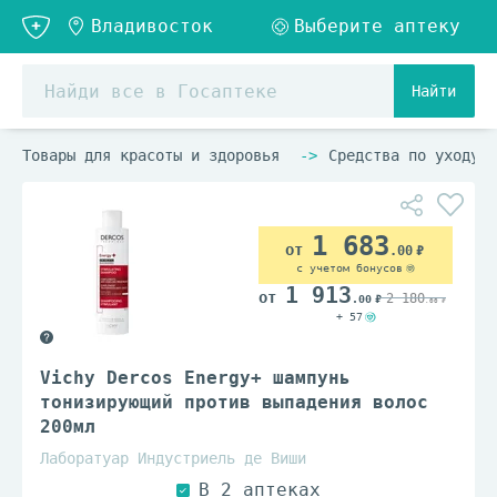
Найти
Товары для красоты и здоровья
Средства по уходу з
1 683
.00
с учетом бонусов
1 913
2 180
.00
.00
+ 57
Vichy Dercos Energy+ шампунь
тонизирующий против выпадения волос
200мл
Лаборатуар Индустриель де Виши