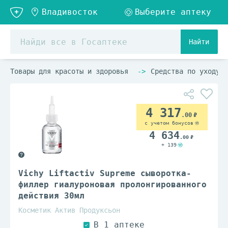
Найти
Товары для красоты и здоровья
Средства по уходу з
4 317
.00
с учетом бонусов
4 634
.00
+ 139
Vichy Liftactiv Supreme сыворотка-
филлер гиалуроновая пролонгированного
действия 30мл
Косметик Актив Продуксьон