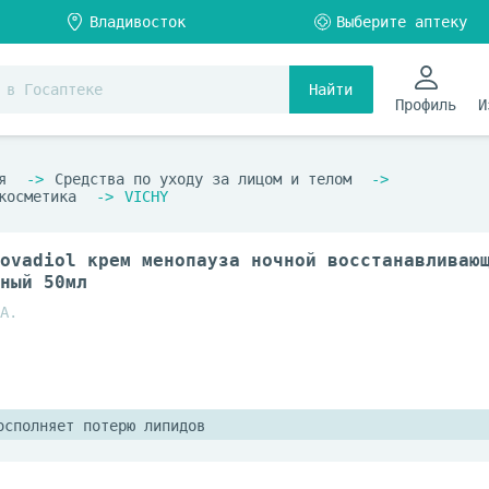
Найти
Профиль
И
я
Средства по уходу за лицом и телом
косметика
VICHY
ovadiol крем менопауза ночной восстанавливаю
ный 50мл
А.
осполняет потерю липидов