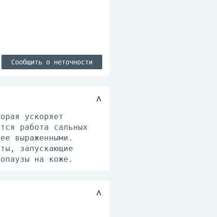
Сообщить о неточности
торая ускоряет
ется работа сальных
лее выраженными.
нты, запускающие
нопаузы на коже.