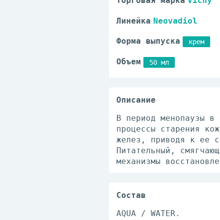
Торговая марка
Vichy
Линейка
Neovadiol
Форма выпуска
крем
Объем
50 мл
Описание
В период менопаузы в 
процессы старения кож
желез, приводя к ее с
Питательный, смягчающ
механизмы восстановле
Состав
AQUA / WATER.