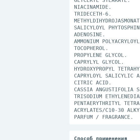
GLYCERYL STEARATE.
NIACINAMIDE.
TRIDECETH-6.
METHYLDIHYDROJASMONAT
SALICYLOYL PHYTOSPHIN
ADENOSINE.
AMMONIUM POLYACRYLOYL
TOCOPHEROL.
PROPYLENE GLYCOL.
CAPRYLYL GLYCOL.
HYDROXYPROPYL TETRAHY
CAPRYLOYL SALICYLIC A
CITRIC ACID.
CASSIA ANGUSTIFOLIA S
TRISODIUM ETHYLENEDIA
PENTAERYTHRITYL TETRA
ACRYLATES/C10-30 ALKY
PARFUM / FRAGRANCE.
Способ применения