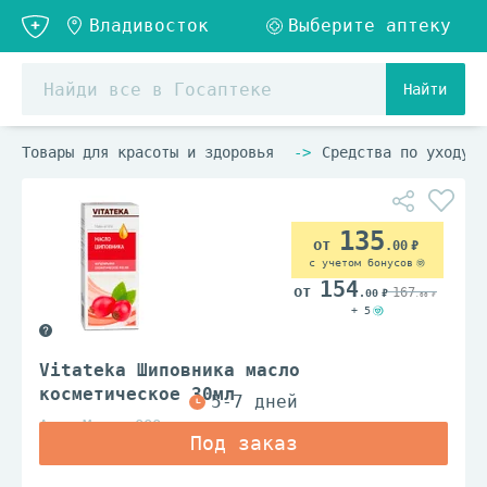
Найти
Товары для красоты и здоровья
Средства по уходу з
135
.00
с учетом бонусов
154
167
.00
.00
+ 5
Vitateka Шиповника масло
косметическое 30мл
АромаМарка ООО