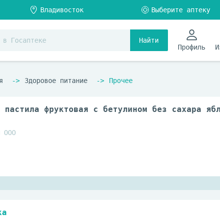
Найти
Профиль
И
я
Здоровое питание
Прочее
 пастила фруктовая с бетулином без сахара яб
 ООО
ka