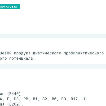
фруктовая
щевой продукт диетического профилактического
ого потенциала.
ин (Е440).
A, E, D3, PP, B1, B2, B6, B9, B12, H).
ия (Е202).