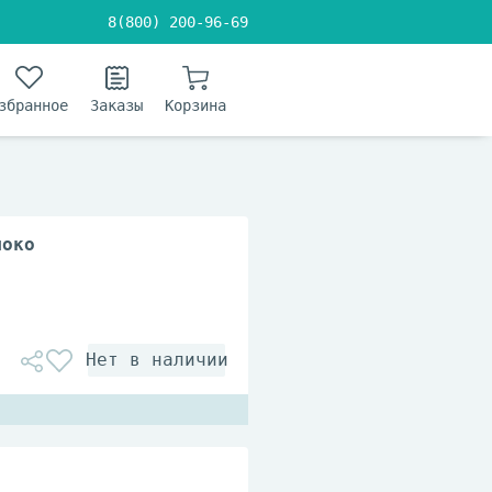
8(800) 200-96-69
збранное
Заказы
Корзина
локо