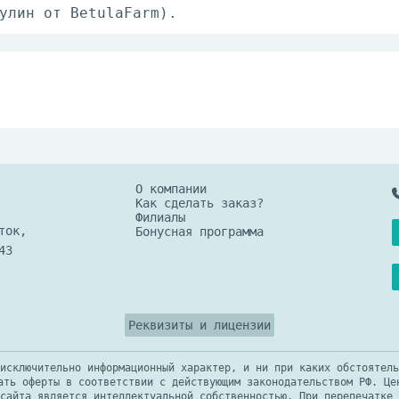
улин от BetulaFarm).
О компании
Как сделать заказ?
Филиалы
ток,
Бонусная программа
43
Реквизиты и лицензии
исключительно информационный характер, и ни при каких обстоятель
ать оферты в соответствии с действующим законодательством РФ. Це
сайта является интеллектуальной собственностью. При перепечатке 