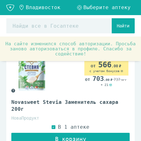
Найти
На сайте изменился способ авторизации. Просьба
заново авторизоваться в профиле. Спасибо за
содействие!
566
.00
с учетом бонусов
703
737
.00
.00
+ 21
Novasweet Stevia Заменитель сахара
200г
НоваПродукт