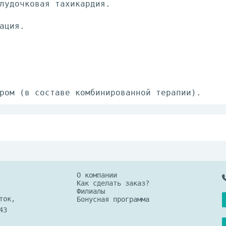
лудочковая тахикардия.
ация.
ром (в составе комбинированной терапии).
ре не более +25°С и относительной влажности 
О компании
Как сделать заказ?
Филиалы
ток,
Бонусная программа
43