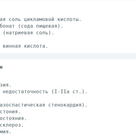
ая соль цикламовой кислоты.
бонат (сода пищевая).
 (натриевая соль).
 винная кислота.
ю
зия.
 недостаточность (I-IIa ст.).
азоспастическая стенокардия).
стония.
остояния.
склероз.
мия.