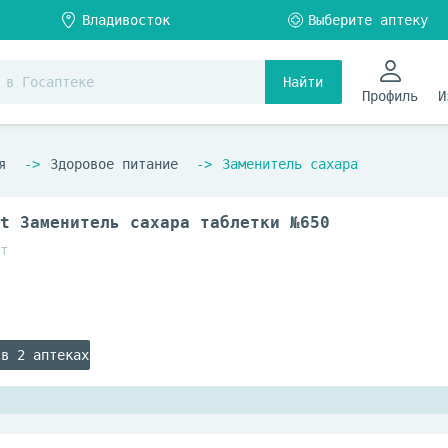
Найти
Профиль
И
я
Здоровое питание
Заменитель сахара
t Заменитель сахара таблетки №650
т
 в 2 аптеках