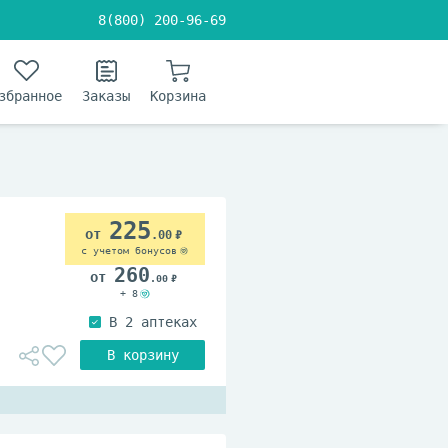
8(800) 200-96-69
збранное
Заказы
Корзина
225
.00
с учетом бонусов
260
.00
+ 8