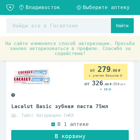
Найти
На сайте изменился способ авторизации. Просьба
Товары для красоты и здоровья
Гигиена полости рта
заново авторизоваться в профиле. Спасибо за
содействие!
279
.00
с учетом бонусов
326
354
.00
.00
+ 10
Lacalut Basic зубная паста 75мл
Др. Тайсс Натурварен ГмбХ