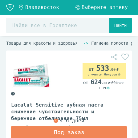
Найти
Товары для красоты и здоровья
Гигиена полости рта
533
.00
с учетом бонусов
624
694
.00
.00
+ 19
Lacalut Sensitive зубная паста
снижение чувствительности и
бережное отбеливание 75мл
Др. Тайсс Натурварен ГмбХ