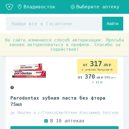
Найти
На сайте изменился способ авторизации. Просьба
Товары для красоты и здоровья
Гигиена полости рта
заново авторизоваться в профиле. Спасибо за
содействие!
317
.00
с учетом бонусов
370
390
.00
.00
+ 11
Parodontax зубная паста без фтора
75мл
де Мицлен а.с/ГлаксоСмитКляин Консьюмер Хелскер