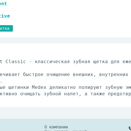
ent
tive
етка
t Classic - классическая зубная щетка для еж
ечивает быстрое очищение внешних, внутренних
.
ые щетинки Medex деликатно полируют зубную э
ктивно очищать зубной налет, а также предотв
О компании