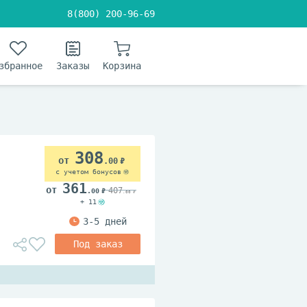
8(800) 200-96-69
збранное
Заказы
Корзина
308
.00
с учетом бонусов
361
407
.00
.00
+ 11