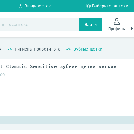
Найти
Профиль
И
я
Гигиена полости рта
Зубные щетки
t Classic Sensitive зубная щетка мягкая
ОО