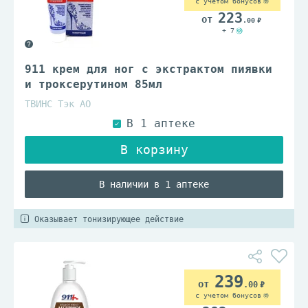
с учетом бонусов
223
.00
+ 7
911 крем для ног с экстрактом пиявки
и троксерутином 85мл
ТВИНС Тэк АО
В наличии в 1 аптеке
Оказывает тонизирующее действие
239
.00
с учетом бонусов