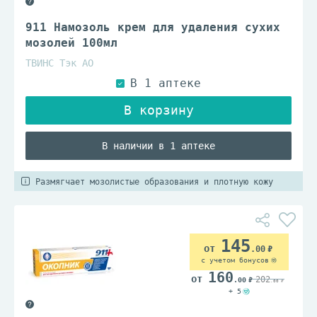
911 Намозоль крем для удаления сухих
мозолей 100мл
ТВИНС Тэк АО
В наличии в 1 аптеке
Размягчает мозолистые образования и плотную кожу
145
.00
с учетом бонусов
160
202
.00
.00
+ 5