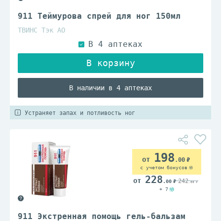
911 Теймурова спрей для ног 150мл
ТВИНС Тэк АО
В наличии в 4 аптеках
Устраняет запах и потливость ног
198
.00
с учетом бонусов
228
242
.00
.00
+ 7
911 Экстренная помощь гель-бальзам