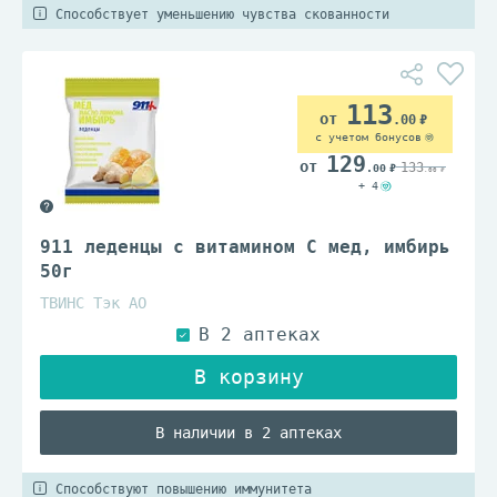
Способствует уменьшению чувства скованности
113
.00
с учетом бонусов
129
133
.00
.00
+ 4
911 леденцы с витамином C мед, имбирь
50г
ТВИНС Тэк АО
В наличии в 2 аптеках
Способствуют повышению иммунитета