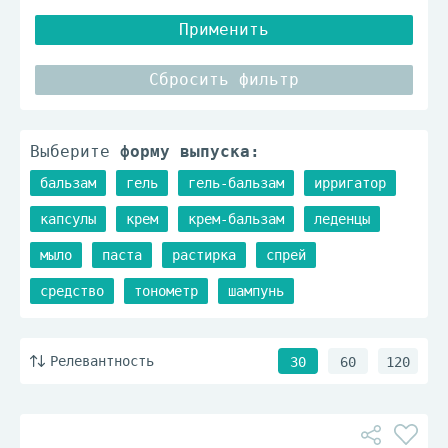
Применить
Сбросить фильтр
Выберите
форму выпуска:
бальзам
гель
гель-бальзам
ирригатор
капсулы
крем
крем-бальзам
леденцы
мыло
паста
растирка
спрей
средство
тонометр
шампунь
Релевантность
30
60
120