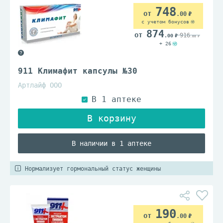
748
.00
с учетом бонусов
874
916
.00
.00
+ 26
911 Климафит капсулы №30
Артлайф ООО
В наличии в 1 аптеке
Нормализует гормональный статус женщины
190
.00