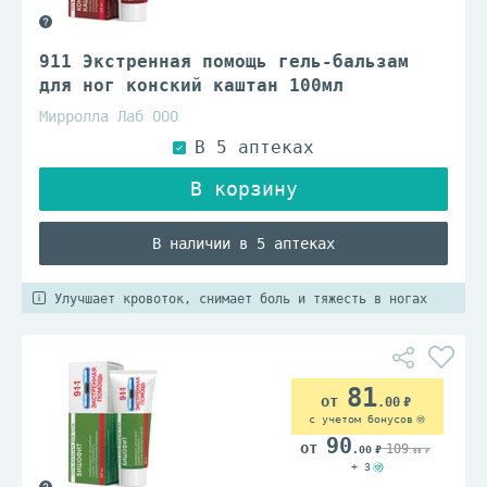
911 Экстренная помощь гель-бальзам
для ног конский каштан 100мл
Мирролла Лаб ООО
В наличии в 5 аптеках
Улучшает кровоток, снимает боль и тяжесть в ногах
81
.00
с учетом бонусов
90
109
.00
.00
+ 3