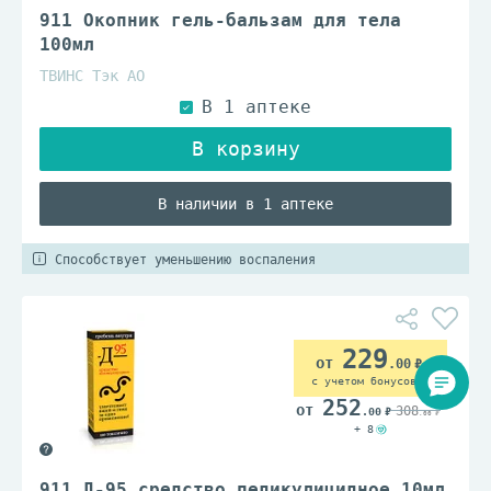
911 Окопник гель-бальзам для тела
100мл
ТВИНС Тэк АО
В наличии в 1 аптеке
Способствует уменьшению воспаления
229
.00
с учетом бонусов
252
308
.00
.00
+ 8
911 Д-95 средство педикулицидное 10мл