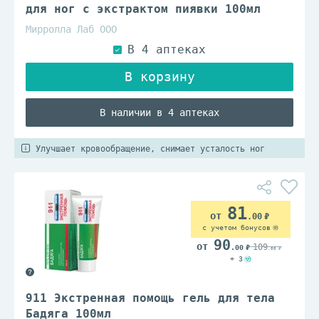
для ног с экстрактом пиявки 100мл
Мирролла Лаб ООО
В наличии в 4 аптеках
Улучшает кровообращение, снимает усталость ног
81
.00
с учетом бонусов
90
109
.00
.00
+ 3
911 Экстренная помощь гель для тела
Бадяга 100мл