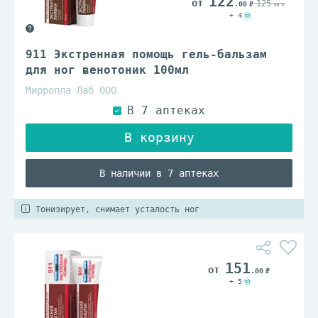
122
125
.00
.00
+ 4
911 Экстренная помощь гель-бальзам
для ног венотоник 100мл
Мирролла Лаб ООО
В наличии в 7 аптеках
Тонизирует, снимает усталость ног
151
.00
+ 5