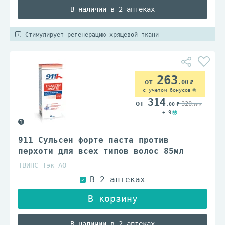
В наличии в 2 аптеках
Стимулирует регенерацию хрящевой ткани
263
.00
с учетом бонусов
314
320
.00
.00
+ 9
911 Сульсен форте паста против
перхоти для всех типов волос 85мл
ТВИНС Тэк АО
В наличии в 2 аптеках