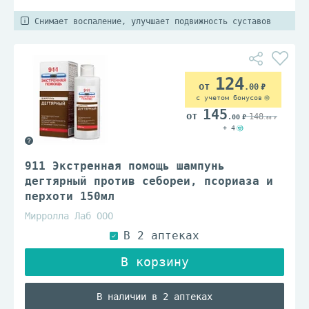
Снимает воспаление, улучшает подвижность суставов
124
.00
с учетом бонусов
145
148
.00
.00
+ 4
911 Экстренная помощь шампунь
дегтярный против себореи, псориаза и
перхоти 150мл
Мирролла Лаб ООО
В наличии в 2 аптеках