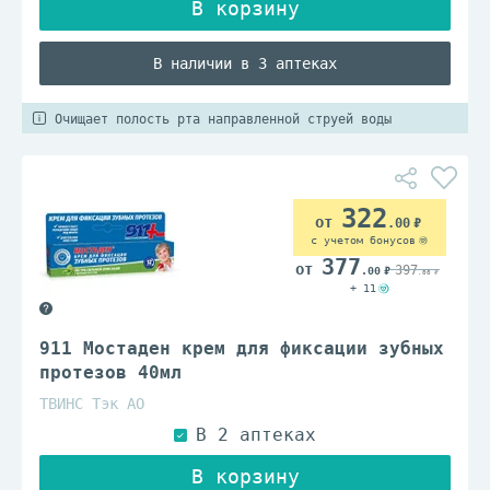
В наличии в 3 аптеках
Очищает полость рта направленной струей воды
322
.00
с учетом бонусов
377
397
.00
.00
+ 11
911 Мостаден крем для фиксации зубных
протезов 40мл
ТВИНС Тэк АО