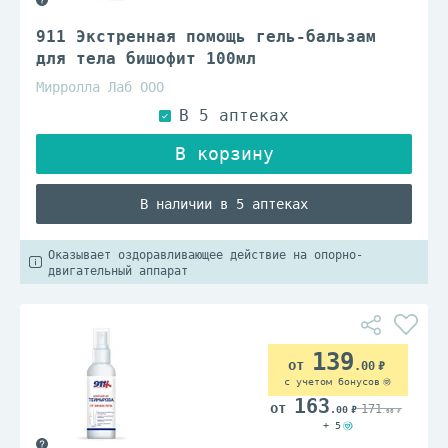
911 Экстренная помощь гель-бальзам
для тела бишофит 100мл
Мирролла Лаб ООО
В наличии в 5 аптеках
Оказывает оздоравливающее действие на опорно-
двигательный аппарат
139
.00
с учетом бонусов
163
171
.00
.00
+ 5