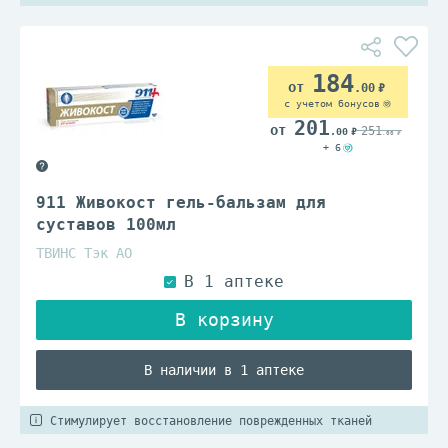
184
.00
с учетом бонусов
201
251
.00
.00
+ 6
911 Живокост гель-бальзам для
суставов 100мл
ТВИНС Тэк АО
В наличии в 1 аптеке
Стимулирует восстановление поврежденных тканей