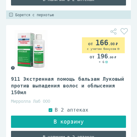
Борется с перхотью
166
.00
с учетом бонусов
196
.00
+ 6
911 Экстренная помощь бальзам Луковый
против выпадения волос и облысения
150мл
Мирролла Лаб ООО