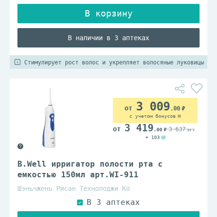
В наличии в 3 аптеках
Стимулирует рост волос и укрепляет волосяные луковицы
3 009
.00
с учетом бонусов
3 419
3 637
.00
.00
+ 103
B.Well ирригатор полости рта с
емкостью 150мл арт.WI-911
Шэньчжень Рисан Технолоджи Ко