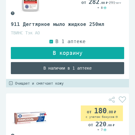
282
291
.00
.00
+ 8
911 Дегтярное мыло жидкое 250мл
ТВИНС Тэк АО
В наличии в 1 аптеке
Очищает и смягчает кожу
180
.00
с учетом бонусов
220
.00
+ 7