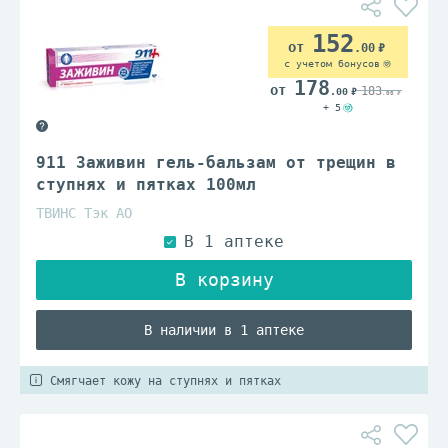
152
.00
с учетом бонусов
178
183
.00
.00
+ 5
911 Заживин гель-бальзам от трещин в
ступнях и пятках 100мл
ТВИНС Тэк АО
В наличии в 1 аптеке
Смягчает кожу на ступнях и пятках