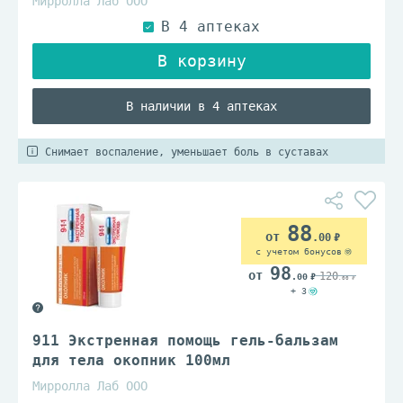
Мирролла Лаб ООО
В наличии в 4 аптеках
Снимает воспаление, уменьшает боль в суставах
88
.00
с учетом бонусов
98
120
.00
.00
+ 3
911 Экстренная помощь гель-бальзам
для тела окопник 100мл
Мирролла Лаб ООО