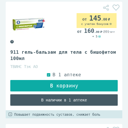
145
.00
с учетом бонусов
160
201
.00
.00
+ 5
911 гель-бальзам для тела с бишофитом
100мл
ТВИНС Тэк АО
В наличии в 1 аптеке
Повышает подвижность суставов, снижает боль