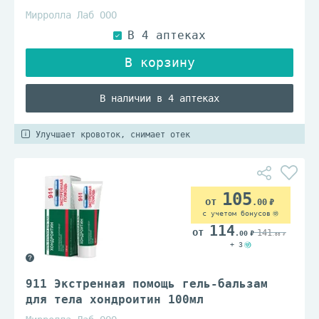
Мирролла Лаб ООО
В наличии в 4 аптеках
Улучшает кровоток, снимает отек
105
.00
с учетом бонусов
114
141
.00
.00
+ 3
911 Экстренная помощь гель-бальзам
для тела хондроитин 100мл