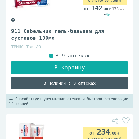
с учетом бонусов
142
173
.00
.00
+ 4
911 Сабельник гель-бальзам для
суставов 100мл
ТВИНС Тэк АО
В наличии в 9 аптеках
Способствует уменьшению отеков и быстрой регенерации
тканей
234
.00
с учетом бонусов