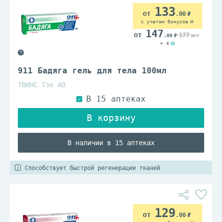
133
.00
с учетом бонусов
147
177
.00
.00
+ 4
911 Бадяга гель для тела 100мл
ТВИНС Тэк АО
В наличии в 15 аптеках
Способствует быстрой регенерации тканей
129
.00