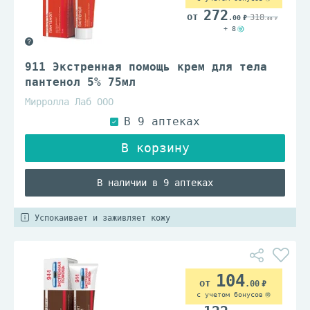
272
318
.00
.00
+ 8
911 Экстренная помощь крем для тела
пантенол 5% 75мл
Мирролла Лаб ООО
В наличии в 9 аптеках
Успокаивает и заживляет кожу
104
.00
с учетом бонусов