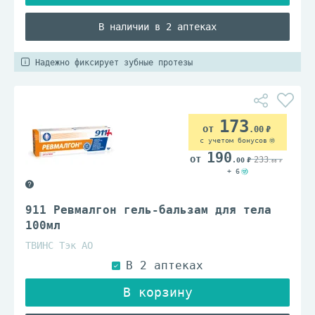
В наличии в 2 аптеках
Надежно фиксирует зубные протезы
173
.00
с учетом бонусов
190
233
.00
.00
+ 6
911 Ревмалгон гель-бальзам для тела
100мл
ТВИНС Тэк АО