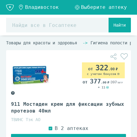
Найти
Товары для красоты и здоровья
Гигиена полости рта
322
.00
с учетом бонусов
377
397
.00
.00
+ 11
911 Мостаден крем для фиксации зубных
протезов 40мл
ТВИНС Тэк АО