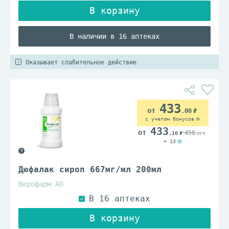
В наличии в 16 аптеках
Оказывает слабительное действие
433
.00
с учетом бонусов
433
456
.10
.94
+ 13
Дюфалак сироп 667мг/мл 200мл
Верофарм АО