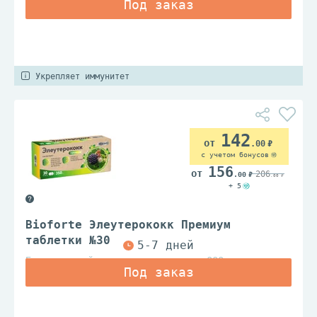
Укрепляет иммунитет
142
.00
с учетом бонусов
156
206
.00
.00
+ 5
Bioforte Элеутерококк Премиум
таблетки №30
Барнаульский з-д мед.препаратов ООО