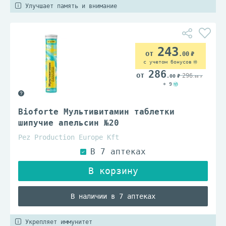
Улучшает память и внимание
243
.00
с учетом бонусов
286
296
.00
.00
+ 9
Bioforte Мультивитамин таблетки
шипучие апельсин №20
Pez Production Europe Kft
В наличии в 7 аптеках
Укрепляет иммунитет