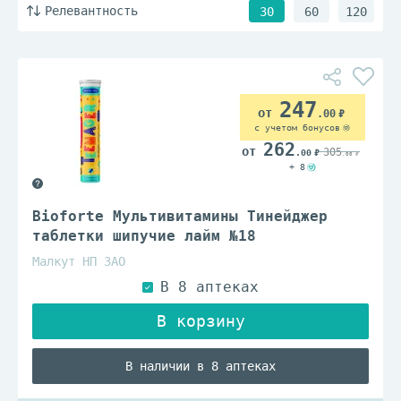
Релевантность
30
60
120
247
.00
с учетом бонусов
262
305
.00
.00
+ 8
Bioforte Мультивитамины Тинейджер
таблетки шипучие лайм №18
Малкут НП ЗАО
В наличии в 8 аптеках