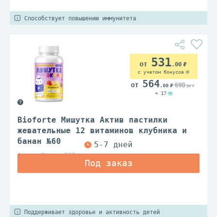
Способствует повышению иммунитета
531
.00
с учетом бонусов
564
698
.00
.00
+ 17
Bioforte Мишутка Актив пастилки
жевательные 12 витаминов клубника и
банан №60
Алина Фарма ООО
Поддерживает здоровье и активность детей