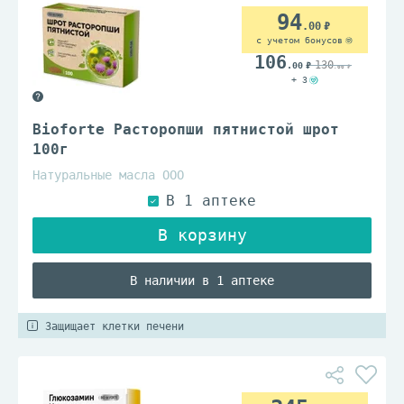
94
.00
с учетом бонусов
106
130
.00
.00
+ 3
Bioforte Расторопши пятнистой шрот
100г
Натуральные масла ООО
В наличии в 1 аптеке
Защищает клетки печени