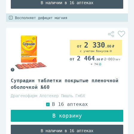
В наличии в 16 аптеках
Восполняет дефицит магния
2 330
.00
с учетом бонусов
2 464
2 803
.00
.00
+ 74
Супрадин таблетки покрытые пленочной
оболочкой №60
Драгенофарм Апотекер Пюшль ГмбХ
В наличии в 16 аптеках