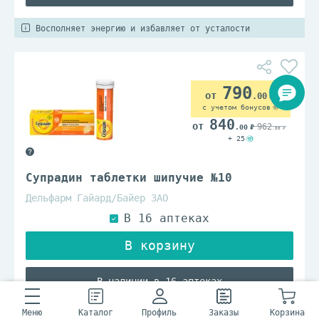
Восполняет энергию и избавляет от усталости
790
.00
с учетом бонусов
840
962
.00
.00
+ 25
Супрадин таблетки шипучие №10
Дельфарм Гайард/Байер ЗАО
В наличии в 16 аптеках
Меню
Каталог
Профиль
Заказы
Корзина
Восполняет энергию и избавляет от усталости