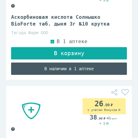
+ 1
Аскорбиновая кислота Солнышко
BioForte таб. дыня 3г №10 крутка
Тигода Фарм ООО
В наличии в 1 аптеке
26
.00
с учетом бонусов
38
45
.00
.00
+ 1