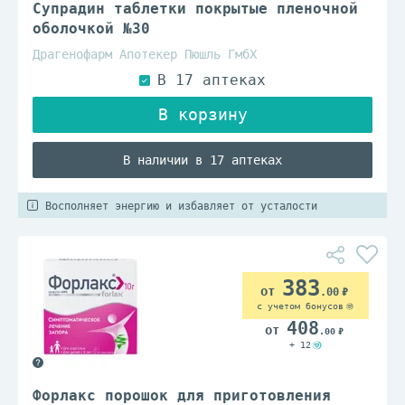
Супрадин таблетки покрытые пленочной
оболочкой №30
Драгенофарм Апотекер Пюшль ГмбХ
В наличии в 17 аптеках
Восполняет энергию и избавляет от усталости
383
.00
с учетом бонусов
408
.00
+ 12
Форлакс порошок для приготовления