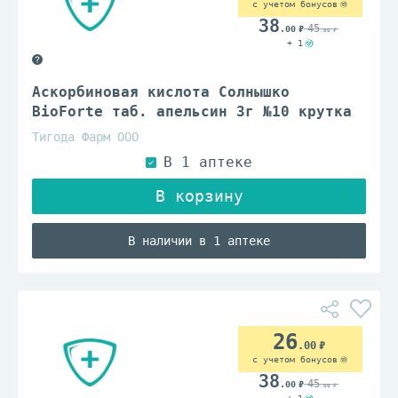
с учетом бонусов
38
45
.00
.00
+ 1
Аскорбиновая кислота Солнышко
BioForte таб. апельсин 3г №10 крутка
Тигода Фарм ООО
В наличии в 1 аптеке
26
.00
с учетом бонусов
38
45
.00
.00