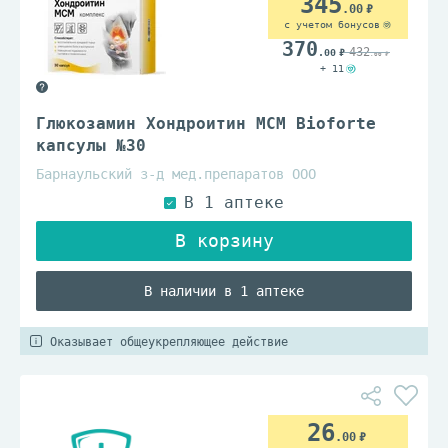
345
.00
с учетом бонусов
370
432
.00
.00
+ 11
Глюкозамин Хондроитин МСМ Bioforte
капсулы №30
Барнаульский з-д мед.препаратов ООО
В наличии в 1 аптеке
Оказывает общеукрепляющее действие
26
.00