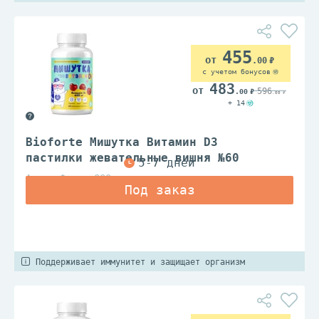
455
.00
с учетом бонусов
483
596
.00
.00
+ 14
Bioforte Мишутка Витамин D3
пастилки жевательные вишня №60
Алина Фарма ООО
Поддерживает иммунитет и защищает организм