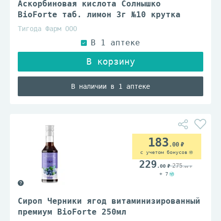
Аскорбиновая кислота Солнышко
BioForte таб. лимон 3г №10 крутка
Тигода Фарм ООО
В наличии в 1 аптеке
183
.00
с учетом бонусов
229
275
.00
.00
+ 7
Сироп Черники ягод витаминизированный
премиум BioForte 250мл