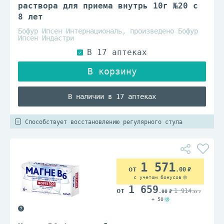
раствора для приема внутрь 10г №20 с
8 лет
Бофур Ипсен Интернациональ, произведено Бофур
Ипсен Индастри
В наличии в 17 аптеках
Способствует восстановлению регулярного стула
1 571
.00
с учетом бонусов
1 659
1 914
.00
.00
+ 50