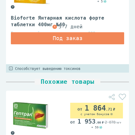
+ 5
Bioforte Янтарная кислота форте
таблетки 400мг №40
Барнаульский з-д мед.препаратов ООО
Способствует выведению токсинов
Похожие товары
1 864
.71
с учетом бонусов
1 953
2 078
.00
.46
+ 59