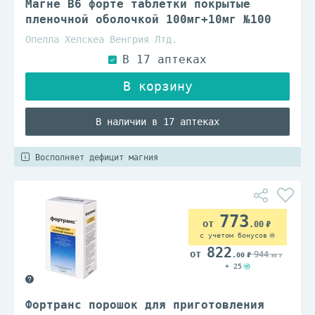
Магне B6 форте таблетки покрытые
пленочной оболочкой 100мг+10мг №100
Опелла Хелскеа Венгрия Лтд.
В наличии в 17 аптеках
Восполняет дефицит магния
773
.00
с учетом бонусов
822
944
.00
.00
+ 25
Фортранс порошок для приготовления