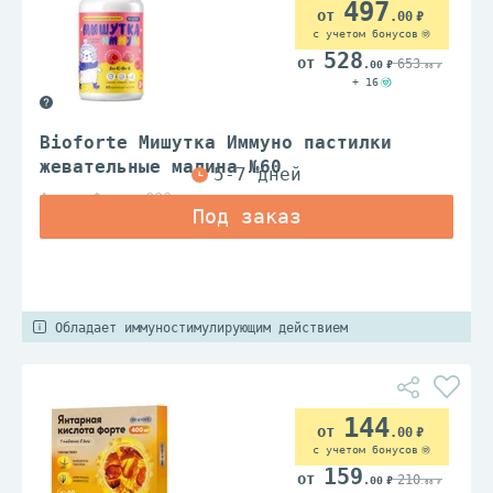
497
.00
с учетом бонусов
528
653
.00
.00
+ 16
Bioforte Мишутка Иммуно пастилки
жевательные малина №60
Алина Фарма ООО
Обладает иммуностимулирующим действием
144
.00
с учетом бонусов
159
210
.00
.00