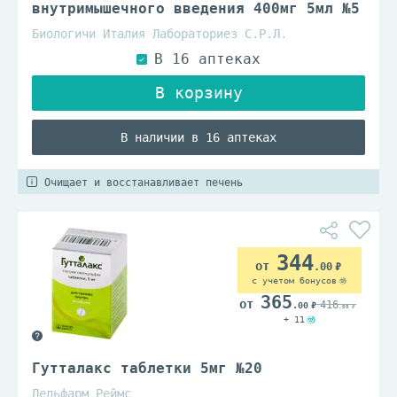
внутримышечного введения 400мг 5мл №5
Биологичи Италия Лабораториез С.Р.Л.
В наличии в 16 аптеках
Очищает и восстанавливает печень
344
.00
с учетом бонусов
365
416
.00
.00
+ 11
Гутталакс таблетки 5мг №20
Дельфарм Реймс