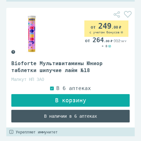
249
.00
с учетом бонусов
264
312
.00
.00
+ 8
Bioforte Мультивитамины Юниор
таблетки шипучие лайм №18
Малкут НП ЗАО
В наличии в 6 аптеках
Укрепляют иммунитет