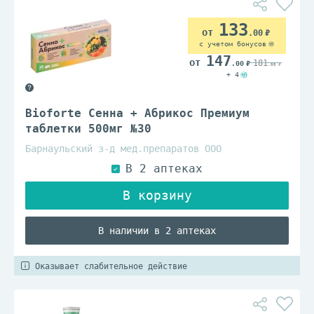
133
.00
с учетом бонусов
147
181
.00
.00
+ 4
Bioforte Сенна + Абрикос Премиум
таблетки 500мг №30
Барнаульский з-д мед.препаратов ООО
В наличии в 2 аптеках
Оказывает слабительное действие