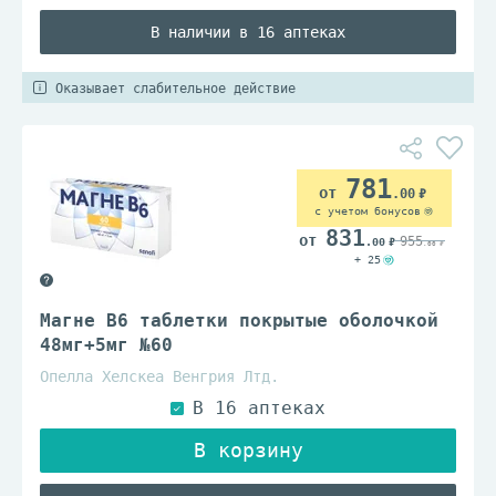
В наличии в 16 аптеках
Оказывает слабительное действие
781
.00
с учетом бонусов
831
955
.00
.00
+ 25
Магне B6 таблетки покрытые оболочкой
48мг+5мг №60
Опелла Хелскеа Венгрия Лтд.