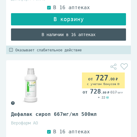
В наличии в 16 аптеках
Оказывает слабительное действие
727
.00
с учетом бонусов
728
817
.80
.63
+ 22
Дюфалак сироп 667мг/мл 500мл
Верофарм АО