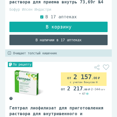
раствора для приема внутрь 73,69г №4
Бофур Ипсен Индастри
В наличии в 17 аптеках
Очищает толстый кишечник
По рецепту
2 157
.00
с учетом бонусов
2 217
2 344
.00
.23
+ 67
Гептрал лиофилизат для приготовления
раствора для внутривенного и