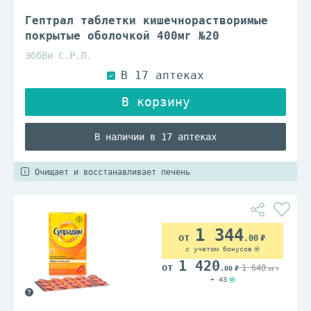
Гептрал таблетки кишечнорастворимые
покрытые оболочкой 400мг №20
ЭббВи С.Р.Л.
В наличии в 17 аптеках
Очищает и восстанавливает печень
1 344
.00
с учетом бонусов
1 420
1 640
.00
.00
+ 43