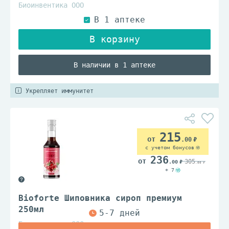
Биоинвентика ООО
В наличии в 1 аптеке
Укрепляет иммунитет
215
.00
с учетом бонусов
236
305
.00
.00
+ 7
Bioforte Шиповника сироп премиум
250мл
Биоинвентика ООО