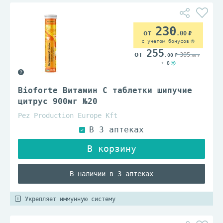
230
.00
с учетом бонусов
255
305
.00
.00
+ 8
Bioforte Витамин C таблетки шипучие
цитрус 900мг №20
Pez Production Europe Kft
В наличии в 3 аптеках
Укрепляет иммунную систему