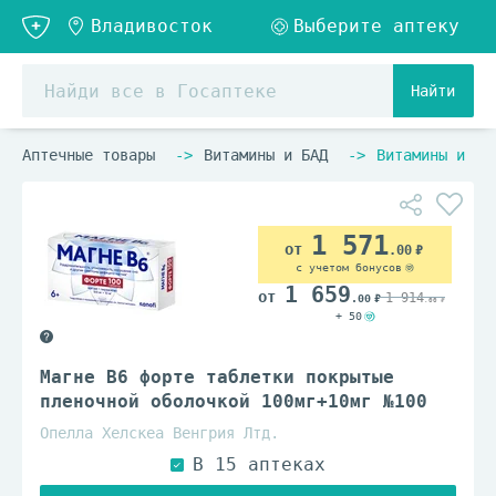
Найти
Аптечные товары
Витамины и БАД
Витамины и ви
1 571
.00
с учетом бонусов
1 659
1 914
.00
.00
+ 50
Магне B6 форте таблетки покрытые
пленочной оболочкой 100мг+10мг №100
Опелла Хелскеа Венгрия Лтд.