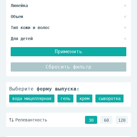
Применить
Сбросить фильтр
Выберите
форму выпуска:
вода мицеллярная
гель
крем
сыворотка
Релевантность
30
60
120