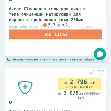
Avene Cleanance гель для лица и
тела очищающий матирующий для
жирной и проблемной кожи 200мл
Пьер Фабр Дермо Косметик/Дерматологическая
лаборатория АВЕН
Бережно очищает кожу и устраняет излишки себума
2 796
.00
с учетом бонусов
3 078
3 325
.00
.00
+ 92