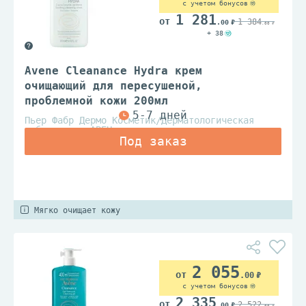
с учетом бонусов
1 281
1 384
.00
.00
+ 38
Avene Cleanance Hydra крем
очищающий для пересушеной,
проблемной кожи 200мл
Пьер Фабр Дермо Косметик/Дерматологическая
лаборатория АВЕН
Мягко очищает кожу
2 055
.00
с учетом бонусов
2 335
2 522
.00
.00