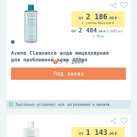
2 186
.00
с учетом бонусов
2 484
2 683
.00
.00
+ 75
Avene Cleanance вода мицеллярная
для проблемной кожи 400мл
Дерматологические лаборатории Авен
Тщательно устраняет все загрязнения и макияж
1 143
.00