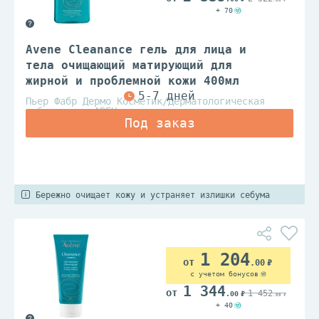
+ 70
Avene Cleanance гель для лица и
тела очищающий матирующий для
жирной и проблемной кожи 400мл
Пьер Фабр Дермо Косметик/Дерматологическая
лаборатория АВЕН
Бережно очищает кожу и устраняет излишки себума
1 204
.00
с учетом бонусов
1 344
1 452
.00
.00
+ 40