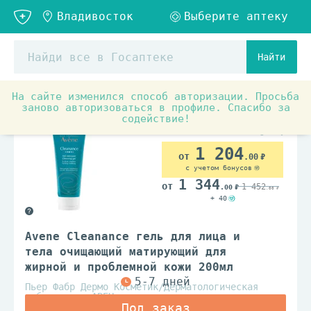
Найти
На сайте изменился способ авторизации. Просьба
Товары для красоты и здоровья
Средства по уходу з
заново авторизоваться в профиле. Спасибо за
содействие!
1 204
.00
с учетом бонусов
1 344
1 452
.00
.00
+ 40
Avene Cleanance гель для лица и
тела очищающий матирующий для
жирной и проблемной кожи 200мл
Пьер Фабр Дермо Косметик/Дерматологическая
лаборатория АВЕН