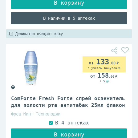
В наличии в 5 аптеках
Деликатно очищают кожу
133
.00
с учетом бонусов
158
.00
+ 5
ComForte Fresh Forte спрей освежитель
для полости рта антитабак 25мл флакон
Фреш Минт Технолоджи