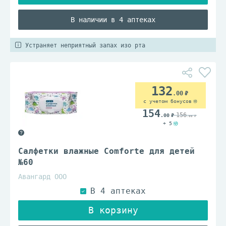
В наличии в 4 аптеках
Устраняет неприятный запах изо рта
132
.00
с учетом бонусов
154
156
.00
.00
+ 5
Салфетки влажные Comforte для детей
№60
Авангард ООО