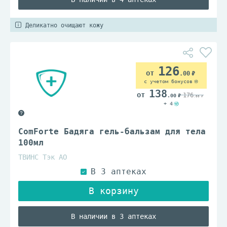
Деликатно очищают кожу
126
.00
с учетом бонусов
138
176
.00
.00
+ 4
ComForte Бадяга гель-бальзам для тела
100мл
ТВИНС Тэк АО
В наличии в 3 аптеках