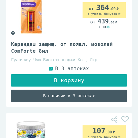
364
.00
с учетом бонусов
439
.00
+ 13
Карандаш защищ. от появл. мозолей
ComForte 8мл
Гуанчжоу Чую Биотехнолоджи Ко., Лтд
В наличии в 3 аптеках
107
.00
с учетом бонусов