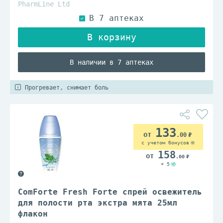
PharmLine Ltd
В наличии в 7 аптеках
Прогревает, снимает боль
133
.00
с учетом бонусов
158
.00
+ 5
ComForte Fresh Forte спрей освежитель
для полости рта экстра мята 25мл
флакон