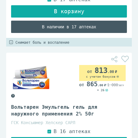
В наличии в 17 аптеках
Снимает боль и воспаление
813
.00
с учетом бонусов
865
1 000
.00
.00
+ 26
Вольтарен Эмульгель гель для
наружного применения 2% 50г
ГСК Консьюмер Хелскер САРЛ