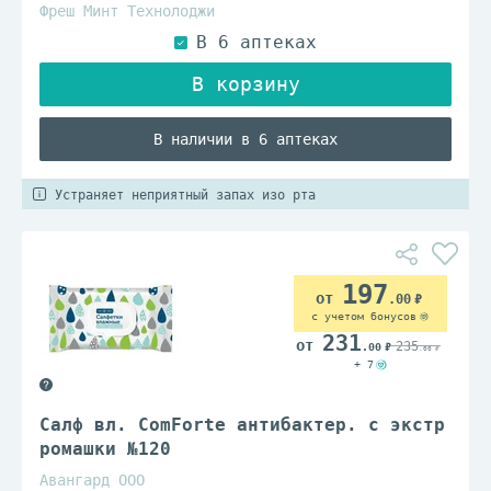
Фреш Минт Технолоджи
В наличии в 6 аптеках
Устраняет неприятный запах изо рта
197
.00
с учетом бонусов
231
235
.00
.00
+ 7
Салф вл. ComForte антибактер. с экстр
ромашки №120
Авангард ООО