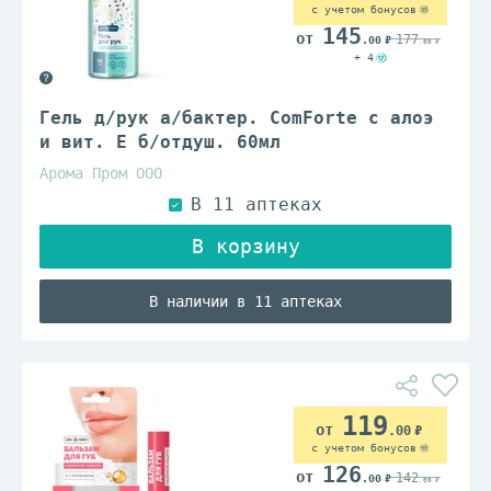
с учетом бонусов
145
177
.00
.00
+ 4
Гель д/рук а/бактер. ComForte с алоэ
и вит. Е б/отдуш. 60мл
Арома Пром ООО
В наличии в 11 аптеках
119
.00
с учетом бонусов
126
142
.00
.00