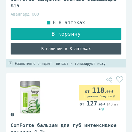
№15
Авангард ООО
В наличии в 8 аптеках
Эффективно очищают, питают и тонизируют кожу
118
.00
с учетом бонусов
127
140
.00
.00
+ 4
ComForte бальзам для губ интенсивное
питание 4,2г