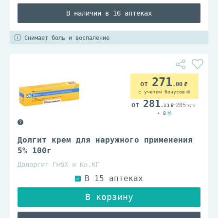
В наличии в 16 аптеках
Снимает боль и воспаление
271
.00
с учетом бонусов
281
285
.13
.94
+ 8
Долгит крем для наружного применения
5% 100г
Долоргит ГмбХ и Ко.КГ