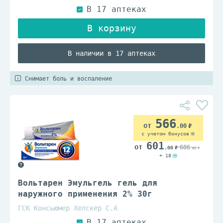
В наличии в 17 аптеках
Снимает боль и воспаление
566
.00
с учетом бонусов
601
686
.00
.00
+ 18
Вольтарен Эмульгель гель для
наружного применения 2% 30г
ГСК Консьюмер Хелскер С.А