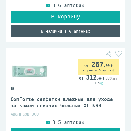
В наличии в 6 аптеках
267
.00
с учетом бонусов
312
330
.00
.00
+ 9
ComForte салфетки влажные для ухода
за кожей лежачих больных XL №60
Авангард ООО