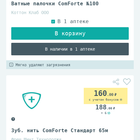
Ватные палочки ComForte №100
Коттон Клаб ООО
В наличии в 1 аптеке
Мягко удаляют загрязнения
160
.00
с учетом бонусов
188
.00
+ 6
Зуб. нить ComForte Стандарт 65м
Фреш Минт Технолоджи