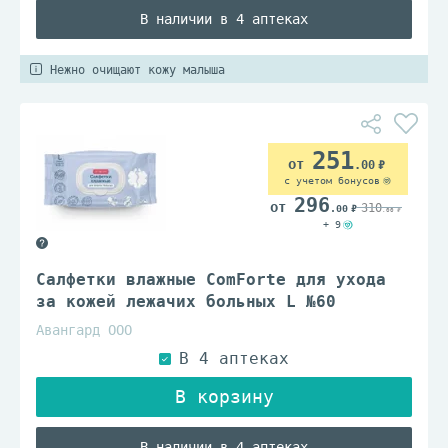
В наличии в 4 аптеках
Нежно очищают кожу малыша
251
.00
с учетом бонусов
296
310
.00
.00
+ 9
Салфетки влажные ComForte для ухода
за кожей лежачих больных L №60
Авангард ООО
В наличии в 4 аптеках