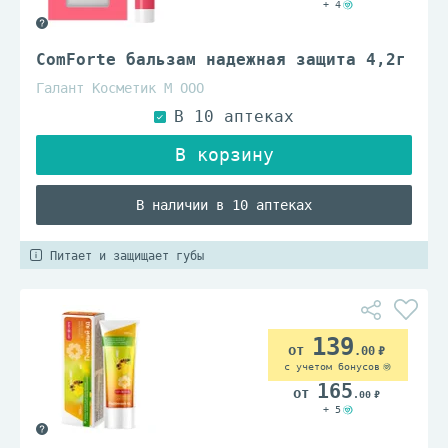
+ 4
ComForte бальзам надежная защита 4,2г
Галант Косметик М ООО
В наличии в 10 аптеках
Питает и защищает губы
139
.00
с учетом бонусов
165
.00
+ 5