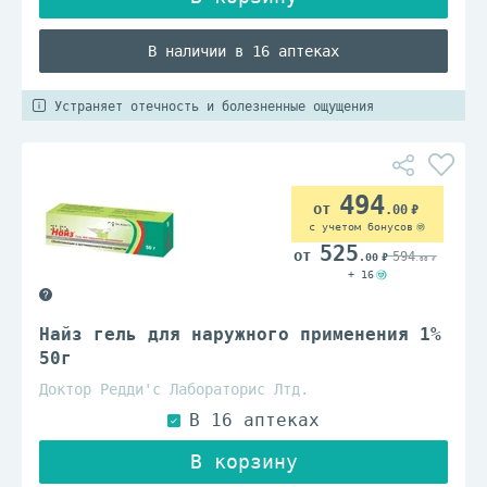
В наличии в 16 аптеках
Устраняет отечность и болезненные ощущения
494
.00
с учетом бонусов
525
594
.00
.00
+ 16
Найз гель для наружного применения 1%
50г
Доктор Редди'с Лабораторис Лтд.