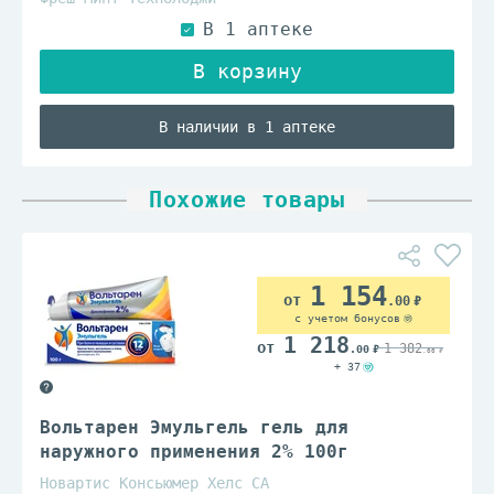
В наличии в 1 аптеке
Похожие товары
1 154
.00
с учетом бонусов
1 218
1 382
.00
.00
+ 37
Вольтарен Эмульгель гель для
наружного применения 2% 100г
Новартис Консьюмер Хелс СА