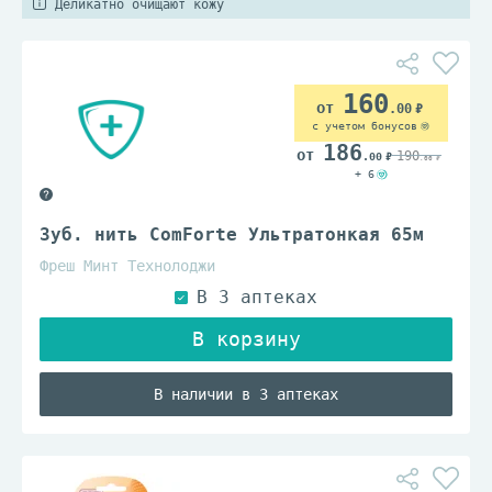
Деликатно очищают кожу
160
.00
с учетом бонусов
186
190
.00
.00
+ 6
Зуб. нить ComForte Ультратонкая 65м
Фреш Минт Технолоджи
В наличии в 3 аптеках