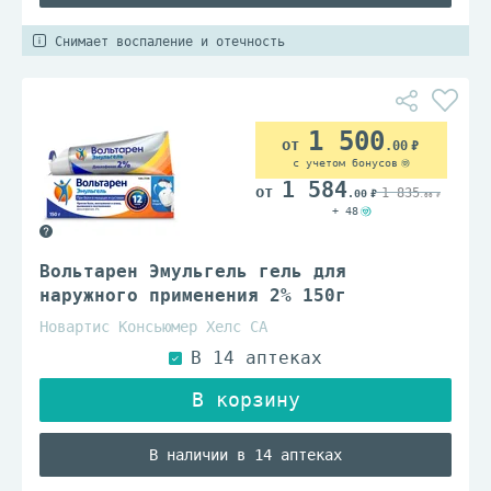
Снимает воспаление и отечность
1 500
.00
с учетом бонусов
1 584
1 835
.00
.00
+ 48
Вольтарен Эмульгель гель для
наружного применения 2% 150г
Новартис Консьюмер Хелс СА
В наличии в 14 аптеках