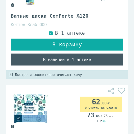
Ватные диски ComForte №120
Коттон Клаб ООО
В наличии в 1 аптеке
Быстро и эффективно очищают кожу
62
.00
с учетом бонусов
73
75
.00
.00
+ 2