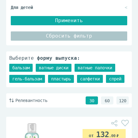
Применить
Сбросить фильтр
Выберите
форму выпуска:
бальзам
ватные диски
ватные палочки
гель-бальзам
пластырь
салфетки
спрей
Релевантность
30
60
120
132
.00