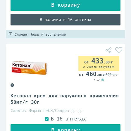
В наличии в 16 аптеках
Снимает боль и воспаление
433
.00
с учетом бонусов
460
521
.00
.00
+ 14
Кетонал крем для наружного применения
50мг/г 30г
Салютас Фарма ГмбХ/Сандоз д. д.