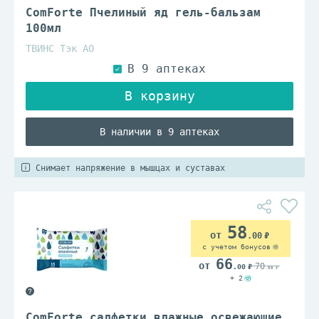
ComForte Пчелиный яд гель-бальзам
100мл
ТВИНС Тэк АО
В наличии в 9 аптеках
Снимает напряжение в мышцах и суставах
58
.00
с учетом бонусов
66
70
.00
.00
+ 2
ComForte салфетки влажные освежающие