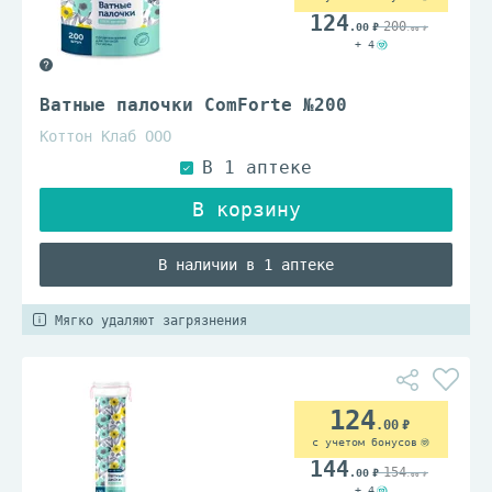
124
200
.00
.00
+ 4
Ватные палочки ComForte №200
Коттон Клаб ООО
В наличии в 1 аптеке
Мягко удаляют загрязнения
124
.00
с учетом бонусов
144
154
.00
.00
+ 4