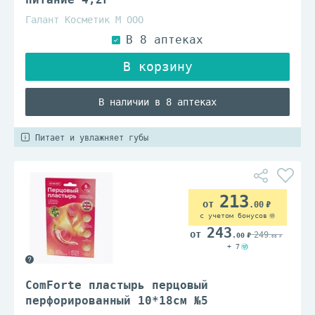
Галант Косметик М ООО
В наличии в 8 аптеках
Питает и увлажняет губы
213
.00
с учетом бонусов
243
249
.00
.00
+ 7
ComForte пластырь перцовый
перфорированный 10*18см №5