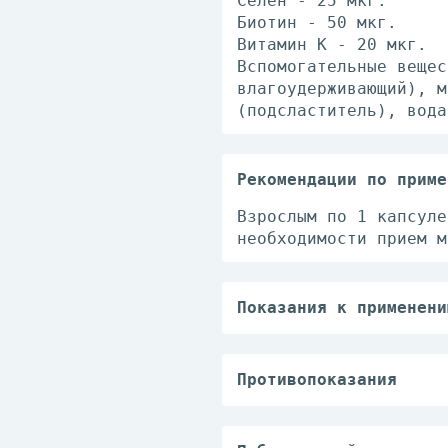
Селен - 25 мкг.
Биотин - 50 мкг.
Витамин К - 20 мкг.
Вспомогательные вещес
влагоудерживающий), м
(подсластитель), вода
Рекомендации по приме
Взрослым по 1 капсуле
необходимости прием м
Показания к применени
Рекомендуется в качес
кислот (ПНЖК) Омега-3
D3, К, ниацина, панто
Противопоказания
селена, магния, желез
- индивидуальная непе
кислоту.
- беременность, кормл
- состояния, при кото