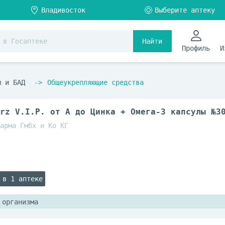
Найти
Профиль
И
ы и БАД
Общеукрепляющие средства
rz V.I.P. от А до Цинка + Омега-3 капсулы №3
арма Гмбх и Ко КГ
 в 1 аптеке
 организма