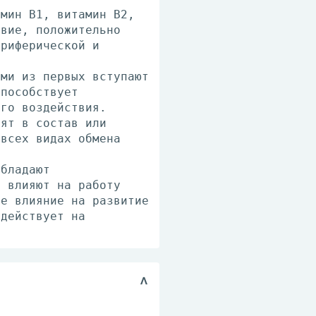
амин В1, витамин В2,
твие, положительно
ериферической и
ими из первых вступают
способствует
ого воздействия.
дят в состав или
 всех видах обмена
Обладают
о влияют на работу
ее влияние на развитие
здействует на