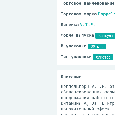
Торговое наименование
Торговая марка
Doppel
Линейка
V.I.P.
Форма выпуска
капсулы
В упаковке
30 шт.
Тип упаковки
блистер
Описание
Доппельгерц V.I.P. от
сбалансированная форм
поддержания работы го
Витамины А, Dз, E игр
положительный эффект 
клетки, что способств