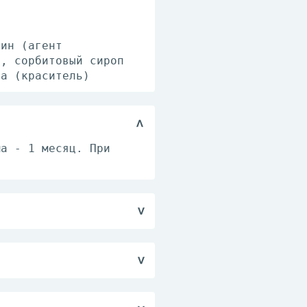
рин (агент
), сорбитовый сироп
за (краситель)
ма - 1 месяц. При
иненасыщенных жирных
, В1, В12, В2, В6, А,
цинка, хрома, йода,
ей докозагексаеновую