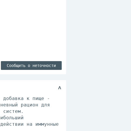
Сообщить о неточности
я добавка к пище -
дневный рацион для
й систем.
аибольший
 действии на иммунные
.