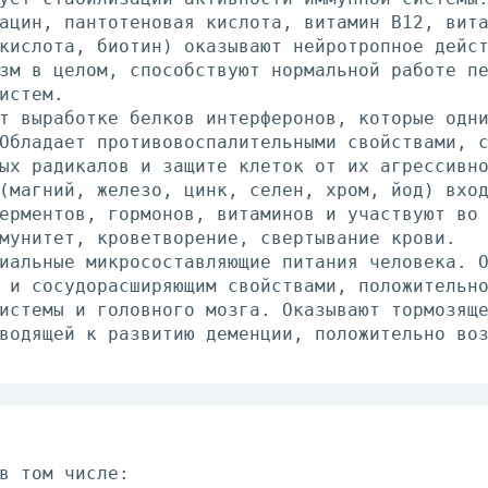
ацин, пантотеновая кислота, витамин В12, вит
кислота, биотин) оказывают нейротропное дейс
зм в целом, способствуют нормальной работе п
истем.
т выработке белков интерферонов, которые одн
Обладает противовоспалительными свойствами, 
ых радикалов и защите клеток от их агрессивн
(магний, железо, цинк, селен, хром, йод) вхо
ерментов, гормонов, витаминов и участвуют во
мунитет, кроветворение, свертывание крови.
иальные микросоставляющие питания человека. 
 и сосудорасширяющим свойствами, положительн
истемы и головного мозга. Оказывают тормозящ
водящей к развитию деменции, положительно во
в том числе: