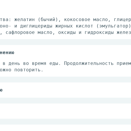
тва: желатин (бычий), кокосовое масло, глице
оно- и диглицериды жирных кислот (эмульгатор
, сафлоровое масло, оксиды и гидроксиды желе
нению
 в день во время еды. Продолжительность прие
ожно повторить.
ю
тве БАД к пище - дополнительный источник пол
 (эйкозапентаеновой кислоты), витаминов С, Е
теновой кислоты, фолиевой кислоты, биотина, 
а, источник коэнзима Q10 и лютеина, содержащ
реносимость компонентов;
ение грудью;
рых противопоказаны препараты йода.