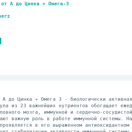
от А до Цинка + Омега-3
herz
 А до Цинка + Омега 3 - биологически активна
ула из 23 важнейших нутриентов обогащает еже
ловного мозга, иммунной и сердечно-сосудисто
ают важную роль в работе иммунной системы. Н
проявляется в его выраженном антиоксидантном
ует стабилизации активности иммунной системы