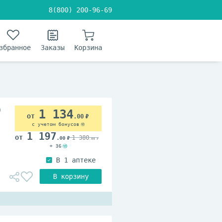
8(800) 200-96-69
збранное
Заказы
Корзина
0
1 134
.00
с учетом бонусов
1 197
1 380
.00
.00
+ 36