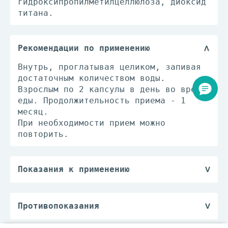
гидроксипропилметилцеллюлоза, диоксид
титана.
Рекомендации по применению
Внутрь, проглатывая целиком, запивая
достаточным количеством воды.
Взрослым по 2 капсулы в день во время
еды. Продолжительность приема - 1
месяц.
При необходимости прием можно
повторить.
Показания к применению
В качестве биологически активной
добавки к пище - дополнительного
источника витамина А, цинка, магния и
Противопоказания
проантоцианидинов.
- индивидуальная непереносимость