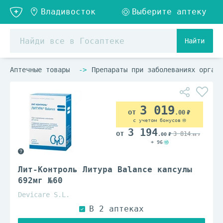
Найти
Аптечные товары
Препараты при заболеваниях органо
3 019
.00
с учетом бонусов
3 194
3 814
.00
.00
+ 96
Лит-Контроль Литура Balance капсулы
692мг №60
Devicare S.L.