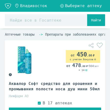
Найти
Аптечные товары
Препараты при заболеваниях органо
450
.00
с учетом бонусов
478
564
.00
.00
+ 14
Аквалор Софт средство для орошения и
промывания полости носа душ мини 50мл
Нижфарм АО