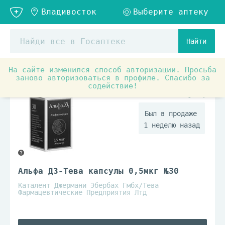
Найти
На сайте изменился способ авторизации. Просьба
Аптечные товары
Препараты при заболеваниях органо
заново авторизоваться в профиле. Спасибо за
содействие!
По рецепту
1 неделю назад
Альфа Д3-Тева капсулы 0,5мкг №30
Каталент Джермани Эбербах Гмбх/Тева
Фармацевтические Предприятия Лтд