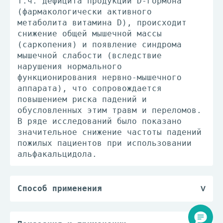
т.ч. дефицита продукции D-гормона
(фармакологически активного
метаболита витамина D), происходит
снижение общей мышечной массы
(саркопения) и появление синдрома
мышечной слабости (вследствие
нарушения нормального
функционирования нервно-мышечного
аппарата), что сопровождается
повышением риска падений и
обусловленных этим травм и переломов.
В ряде исследований было показано
значительное снижение частоты падений
пожилых пациентов при использовании
альфакальцидола.
Способ применения
Препарат принимают внутрь (независимо
от приема пищи) 1 раз/сутки.
Длительность курса лечения