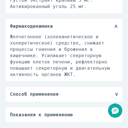
Густой экстракт крапивы 5 мг.
Активированный уголь 25 мг.
Фармакодинамика
Желчегонное (холекинетическое и
холеретическое) средство, снижает
процессы гниения и брожения в
кишечнике. Усиливает секреторную
функцию клеток печени, рефлекторно
повышает секреторную и двигательную
активность органов ЖКТ.
Способ применения
Внутрь, после еды, по 1-2 таб. 3-4
раза/сут в течение 3-4 нед; при
обострении - по 1 таб. 2-3 раза/сут в
Показания к применению
течение 1-2 мес.
— хронический реактивный гепатит;
Повторные курсы проводят с интервалом
— холангит;