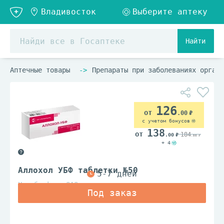
Найти
Аптечные товары
Препараты при заболеваниях органо
126
.00
с учетом бонусов
138
184
.00
.00
+ 4
Аллохол УБФ таблетки №50
Уралбиофарм ОАО