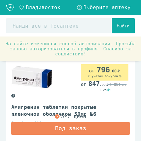
Найти
На сайте изменился способ авторизации. Просьба
Аптечные товары
Препараты от спазма и боли
О
заново авторизоваться в профиле. Спасибо за
содействие!
По рецепту
796
.00
с учетом бонусов
847
1 051
.00
.00
+ 25
Амигренин таблетки покрытые
пленочной оболочкой 50мг №6
Верофарм ОАО