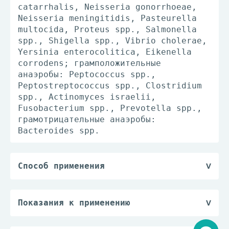
catarrhalis, Neisseria gonorrhoeae,
Neisseria meningitidis, Pasteurella
multocida, Proteus spp., Salmonella
spp., Shigella spp., Vibrio cholerae,
Yersinia enterocolitica, Eikenella
corrodens; грамположительные
анаэробы: Peptococcus spp.,
Peptostreptococcus spp., Clostridium
spp., Actinomyces israelii,
Fusobacterium spp., Prevotella spp.,
грамотрицательные анаэробы:
Bacteroides spp.
Способ применения
Суточные дозировки суспензий 156.25
мг/5 мл и 312.5 мг/5 мл (для
облегчения правильного дозирования в
Показания к применению
каждую упаковку суспензий 156.25 мг/5
Лечение инфекционно-воспалительных
мл и 312.5 мг/5 мл вкладывается
заболеваний, вызванных