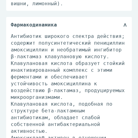
вишни, лимонный).
Фармакодинамика
Антибиотик широкого спектра действия;
содержит полусинтетический пенициллин
амоксициллин и необратимый ингибитор
β-лактамаз клавулановую кислоту.
Клавулановая кислота образует стойкий
инактивированный комплекс с этими
ферментами и обеспечивает
устойчивость амоксициллина к
воздействию β-лактамаз, продуцируемых
микроорганизмами.
Клавулановая кислота, подобная по
структуре бета-лактамным
антибиотикам, обладает слабой
собственной антибактериальной
активностью.
Амоксиклав® активен в отношении