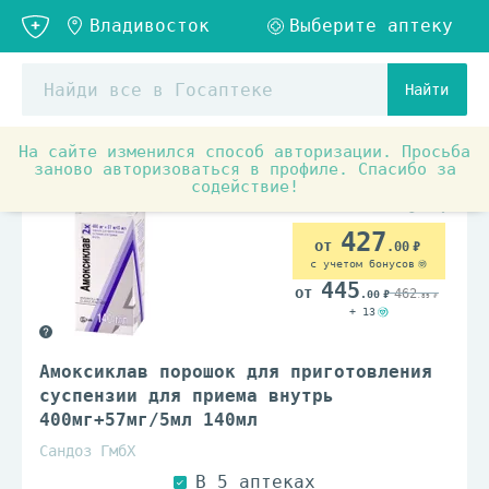
Найти
На сайте изменился способ авторизации. Просьба
Аптечные товары
Антибиотики
Антибактериальны
заново авторизоваться в профиле. Спасибо за
содействие!
По рецепту
427
.00
с учетом бонусов
445
462
.00
.89
+ 13
Амоксиклав порошок для приготовления
суспензии для приема внутрь
400мг+57мг/5мл 140мл
Сандоз ГмбХ