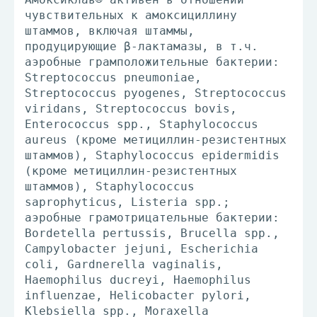
чувствительных к амоксициллину
штаммов, включая штаммы,
продуцирующие β-лактамазы, в т.ч.
аэробные грамположительные бактерии:
Streptococcus pneumoniae,
Streptococcus pyogenes, Streptococcus
viridans, Streptococcus bovis,
Enterococcus spp., Staphylococcus
aureus (кроме метициллин-резистентных
штаммов), Staphylococcus epidermidis
(кроме метициллин-резистентных
штаммов), Staphylococcus
saprophyticus, Listeria spp.;
аэробные грамотрицательные бактерии:
Bordetella pertussis, Brucella spp.,
Campylobacter jejuni, Escherichia
coli, Gardnerella vaginalis,
Haemophilus ducreyi, Haemophilus
influenzae, Helicobacter pylori,
Klebsiella spp., Moraxella