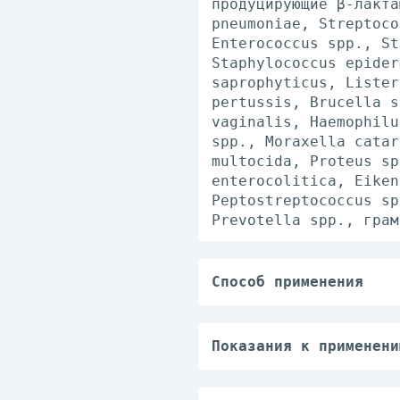
продуцирующие β-лакта
pneumoniae, Streptoco
Enterococcus spp., St
Staphylococcus epider
saprophyticus, Lister
pertussis, Brucella s
vaginalis, Haemophilu
spp., Moraxella catar
multocida, Proteus sp
enterocolitica, Eiken
Peptostreptococcus sp
Prevotella spp., грам
Способ применения
Взрослым и детям стар
течении инфекции назн
мг+125 мг) каждые 12 
Показания к применени
- по 1 таб. (500 мг+1
Лечение инфекционно-в
Препарат в форме табл
микроорганизмами:
Максимальная суточная