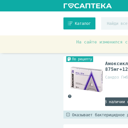
Каталог
На сайте изменился с
Аптечные товары
Антибио
По рецепту
Амоксикл
875мг+12
Сандоз Гмб
В наличии 
Оказывает бактерицидное 