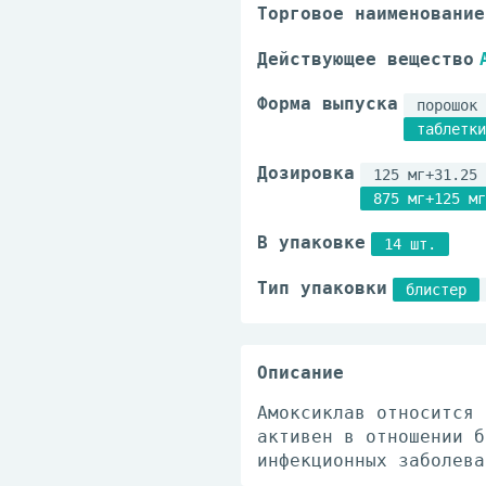
Торговое наименование
Действующее вещество
Форма выпуска
порошок 
таблетки
Дозировка
125 мг+31.25 
875 мг+125 мг
В упаковке
14 шт.
Тип упаковки
блистер
Описание
Амоксиклав относится 
активен в отношении б
инфекционных заболева