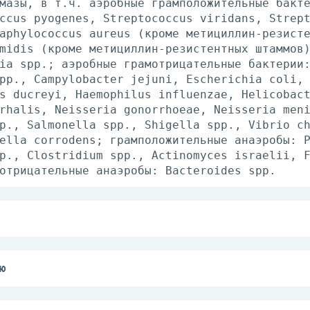
мазы, в т.ч. аэробные грамположительные бакт
ccus pyogenes, Streptococcus viridans, Strep
aphylococcus aureus (кроме метициллин-резист
midis (кроме метициллин-резистентных штаммов
ia spp.; аэробные грамотрицательные бактерии
pp., Campylobacter jejuni, Escherichia coli,
s ducreyi, Haemophilus influenzae, Helicobac
rhalis, Neisseria gonorrhoeae, Neisseria men
p., Salmonella spp., Shigella spp., Vibrio c
ella corrodens; грамположительные анаэробы: 
p., Clostridium spp., Actinomyces israelii, 
отрицательные анаэробы: Bacteroides spp.
ше 12 лет (или c массой тела >40 кг) при лег
ачают по 1 таб. (250 мг+125 мг) каждые 8 ч и
ч, в случае тяжелого течения инфекции и инфе
ю
25 мг) каждые 8 ч или по 1 таб. (875 мг+125 
оспалительных заболеваний, вызванных чувстви
еток не назначают детям младше 12 лет (с мас
 доза клавулановой кислоты (в форме калиевой