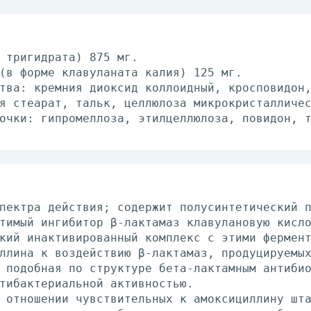
 тригидрата) 875 мг.
(в форме клавуланата калия) 125 мг.
тва: кремния диоксид коллоидный, кросповидон
я стеарат, тальк, целлюлоза микрокристалличе
очки: гипромеллоза, этилцеллюлоза, повидон, 
пектра действия; содержит полусинтетический 
тимый ингибитор β-лактамаз клавулановую кисл
кий инактивированный комплекс с этими фермен
ллина к воздействию β-лактамаз, продуцируемы
 подобная по структуре бета-лактамным антиби
тибактериальной активностью.
 отношении чувствительных к амоксициллину шт