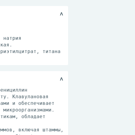
, натрия
ская.
триэтилцитрат, титана
пенициллин
оту. Клавулановая
тами и обеспечивает
х микроорганизмами.
отикам, обладает
аммов, включая штаммы,