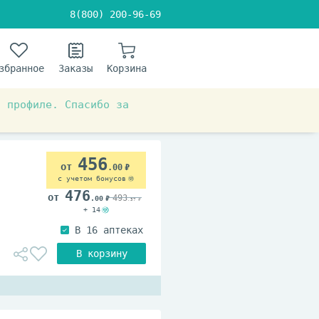
8(800) 200-96-69
збранное
Заказы
Корзина
в профиле. Спасибо за
456
.00
с учетом бонусов
476
493
.00
.37
+ 14