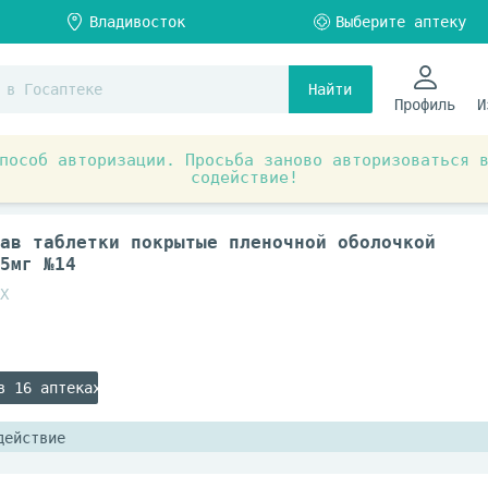
Найти
Профиль
И
пособ авторизации. Просьба заново авторизоваться 
содействие!
тики
Антибактериальные препараты
ав таблетки покрытые пленочной оболочкой
5мг №14
Х
в 16 аптеках
действие