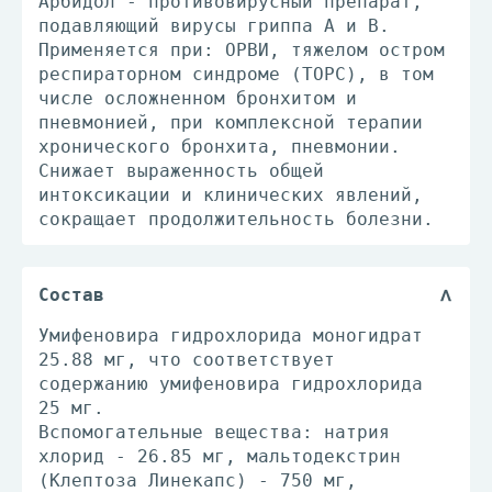
Арбидол - противовирусный препарат,
подавляющий вирусы гриппа А и В.
Применяется при: ОРВИ, тяжелом остром
респираторном синдроме (ТОРС), в том
числе осложненном бронхитом и
пневмонией, при комплексной терапии
хронического бронхита, пневмонии.
Снижает выраженность общей
интоксикации и клинических явлений,
сокращает продолжительность болезни.
Состав
Умифеновира ­гидрохлорида ­моногидрат
25.88 мг, что соответствует
содержанию умифеновира ­гидрохлорида
25 мг.
Вспомогательные вещества: натрия
хлорид - 26.85 мг, мальтодекстрин
(Клептоза Линекапс) - 750 мг,