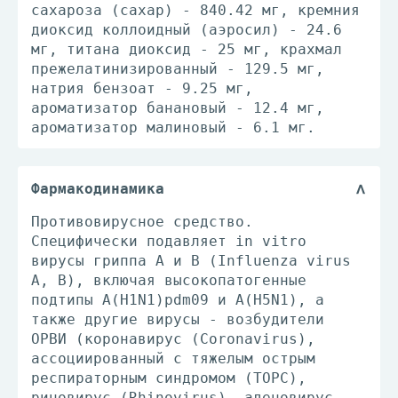
сахароза (сахар) - 840.42 мг, кремния
диоксид коллоидный (аэросил) - 24.6
мг, титана диоксид - 25 мг, крахмал
прежелатинизированный - 129.5 мг,
натрия бензоат - 9.25 мг,
ароматизатор банановый - 12.4 мг,
ароматизатор малиновый - 6.1 мг.
Фармакодинамика
Противовирусное средство.
Специфически подавляет in vitro
вирусы гриппа А и В (Influenza virus
А, В), включая высокопатогенные
подтипы A(H1N1)pdm09 и A(H5N1), а
также другие вирусы - возбудители
ОРВИ (коронавирус (Coronavirus),
ассоциированный с тяжелым острым
респираторным синдромом (ТОРС),
риновирус (Rhinovirus), аденовирус