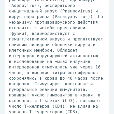
(Adenovirus), респираторно -
синцитиальный вирус (Pneumovirus) и
вирус парагриппа (Paramyxovirus)). По
механизму противовирусного действия
относится к ингибиторам слияния
(фузии), взаимодействует с
гемагглютинином вируса и препятствует
слиянию липидной оболочки вируса и
клеточных мембран. Обладает
интерферон-индуцирующей активностью -
в исследовании на мышах индукция
интерферонов отмечалась уже через 16
часов, а высокие титры интерферонов
сохранялись в крови до 48 часов после
введения. Стимулирует клеточные и
гуморальные реакции иммунитета:
повышает число лимфоцитов в крови, в
особенности Т-клеток (CD3), повышает
число Т-хелперов (CD4), не влияя на
уровень Т-супрессоров (CD8),