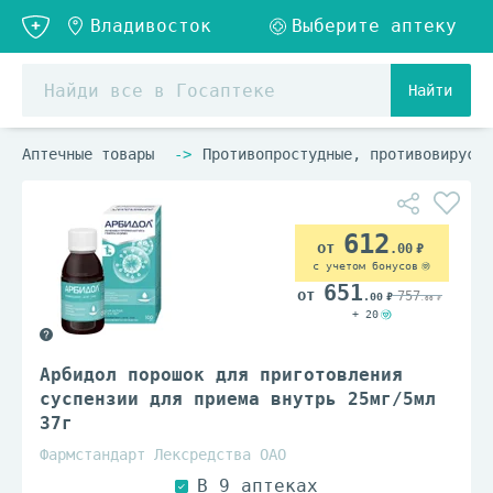
Найти
Аптечные товары
Противопростудные, противовирусны
612
.00
с учетом бонусов
651
757
.00
.00
+ 20
Арбидол порошок для приготовления
суспензии для приема внутрь 25мг/5мл
37г
Фармстандарт Лексредства ОАО