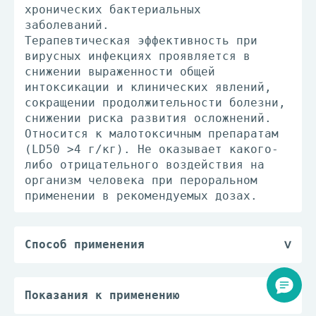
хронических бактериальных
заболеваний.
Терапевтическая эффективность при
вирусных инфекциях проявляется в
снижении выраженности общей
интоксикации и клинических явлений,
сокращении продолжительности болезни,
снижении риска развития осложнений.
Относится к малотоксичным препаратам
(LD50 >4 г/кг). Не оказывает какого-
либо отрицательного воздействия на
организм человека при пероральном
применении в рекомендуемых дозах.
Способ применения
Препарат принимают внутрь до еды.
Разовая доза: детям в возрасте от 3
до 6 лет - 50 мг, детям в возрасте от
Показания к применению
6 до 12 лет - 100 мг, детям старше 12
Профилактика и лечение у взрослых и