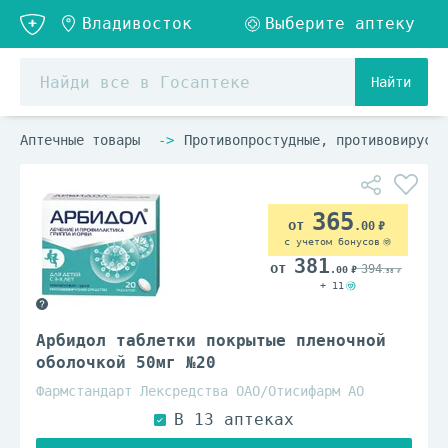
Найти
Аптечные товары
Противопростудные, противовирусны
365
.00
с учетом бонусов
381
394
.00
.58
+ 11
Арбидол таблетки покрытые пленочной
оболочкой 50мг №20
Фармстандарт Лексредства ОАО/Отисифарм АО