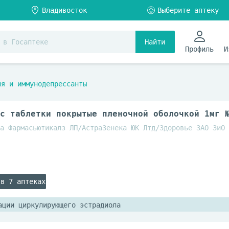
Найти
Профиль
И
ия и иммунодепрессанты
с таблетки покрытые пленочной оболочкой 1мг 
а Фармасьютикалз ЛП/АстраЗенека ЮК Лтд/Здоровье ЗАО ЗиО
 в 7 аптеках
ации циркулирующего эстрадиола