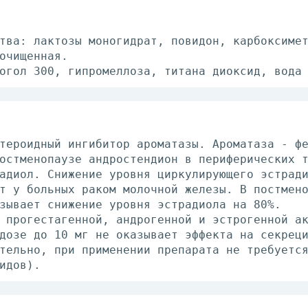
тва: лактозы моногидрат, повидон, карбоксиме
очищенная.
огол 300, гипромеллоза, титана диоксид, вода
тероидный ингибитор ароматазы. Ароматаза - ф
остменопаузе андростендион в периферических 
адиол. Снижение уровня циркулирующего эстрад
т у больных раком молочной железы. В постмен
зывает снижение уровня эстрадиола на 80%.
 прогестагенной, андрогенной и эстрогенной а
дозе до 10 мг не оказывает эффекта на секрец
тельно, при применении препарата не требуетс
идов).