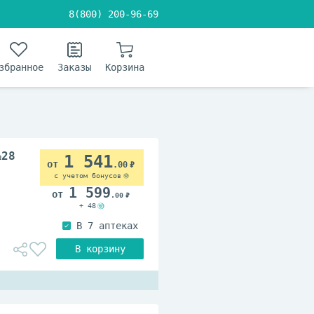
8(800) 200-96-69
збранное
Заказы
Корзина
№28
1 541
.00
с учетом бонусов
1 599
.00
+ 48