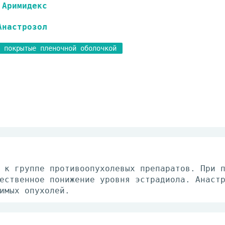
Аримидекс
Анастрозол
 покрытые пленочной оболочкой
 к группе противоопухолевых препаратов. При 
ественное понижение уровня эстрадиола. Анаст
имых опухолей.