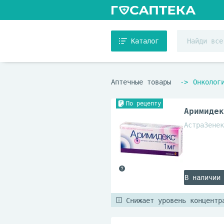
Каталог
Аптечные товары
Онколог
По рецепту
Аримидек
АстраЗенек
В наличии
Снижает уровень концентр