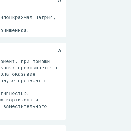
тиленкрахмал натрия,
 очищенная.
ермент, при помощи
тканях превращается в
иола оказывает
опаузе препарат в
ктивностью.
ию кортизола и
я заместительного