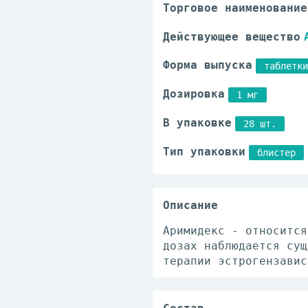
Торговое наименование
Действующее вещество
Форма выпуска
таблетки
Дозировка
1 мг
В упаковке
28 шт.
Тип упаковки
блистер
Описание
Аримидекс - относится
дозах наблюдается сущ
терапии эстрогензавис