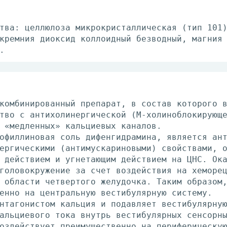
тва: целлюлоза микрокристаллическая (тип 101
кремния диоксид коллоидный безводный, магния
.
комбинированный препарат, в состав которого 
тво с антихолинергической (М-холиноблокирующ
 «медленных» кальциевых каналов.
офиллиновая соль дифенгидрамина, является ан
ергическими (антимускариновыми) свойствами, 
 действием и угнетающим действием на ЦНС. Ок
головокружение за счет воздействия на хеморе
 области четвертого желудочка. Таким образом
енно на центральную вестибулярную систему.
нтагонистом кальция и подавляет вестибулярну
альциевого тока внутрь вестибулярных сенсорн
оздействует преимущественно на периферическу