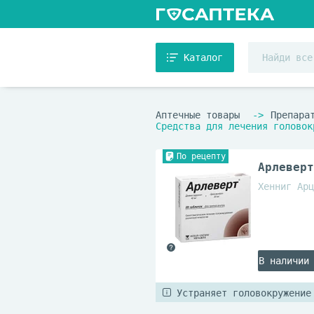
Каталог
Аптечные товары
Препара
Средства для лечения головок
По рецепту
Арлеверт
Хенниг Арц
В наличии
Устраняет головокружение