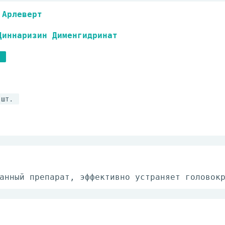
Арлеверт
Циннаризин Дименгидринат
 шт.
анный препарат, эффективно устраняет головок