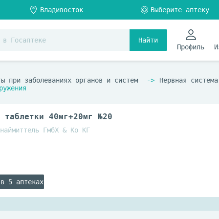
Найти
Профиль
И
ты при заболеваниях органов и систем
Нервная система
ружения
 таблетки 40мг+20мг №20
наймиттель ГмбХ & Ко КГ
 в 5 аптеках