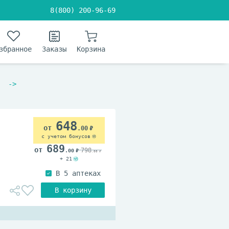
8(800) 200-96-69
збранное
Заказы
Корзина
648
.00
с учетом бонусов
689
798
.00
.00
+ 21