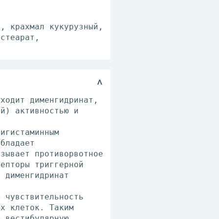
), крахмал кукурузный,
 стеарат,
входит дименгидринат,
ей) активностью и
тигистаминным
обладает
азывает противорвотное
цепторы триггерной
, дименгидринат
ю чувствительность
ых клеток. Таким
ю вестибулярную