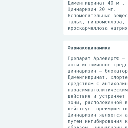
Дименгидринат 40 мг.
Циннаризин 20 мг.
Вспомогательные вещес
тальк, гипромеллоза, 
кроскармеллоза натрия
Фармакодинамика
Препарат Арлеверт® – 
антигистаминное средс
циннаризин – блокатор
Дименгидринат, хлорте
средством с антихолин
парасимпатолитическим
действие и устраняет 
зоны, расположенной в
действует преимуществ
Циннаризин является а
путем ингибирования к
образом, циннаризин в