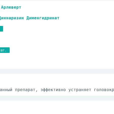
Арлеверт
Циннаризин Дименгидринат
 шт.
анный препарат, эффективно устраняет головок