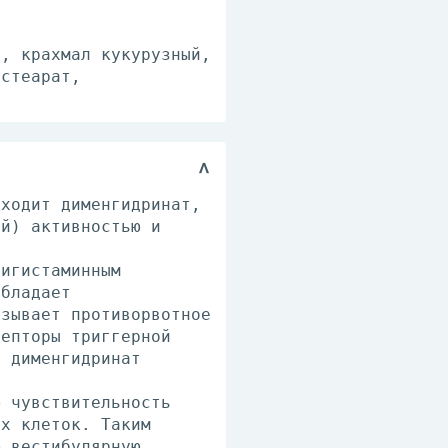
), крахмал кукурузный,
 стеарат,
входит дименгидринат,
ей) активностью и
тигистаминным
обладает
азывает противорвотное
цепторы триггерной
, дименгидринат
ю чувствительность
ых клеток. Таким
ю вестибулярную