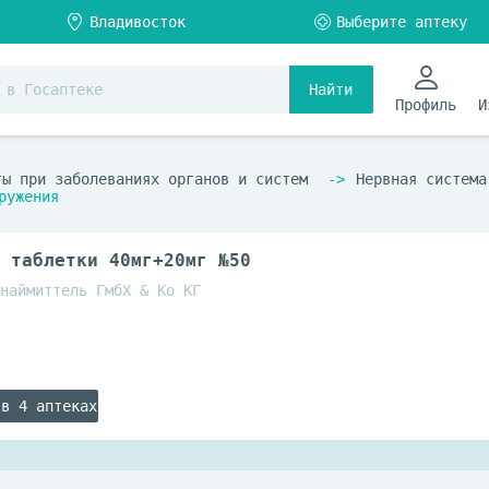
Найти
Профиль
И
ты при заболеваниях органов и систем
Нервная система
ружения
 таблетки 40мг+20мг №50
наймиттель ГмбХ & Ко КГ
 в 4 аптеках