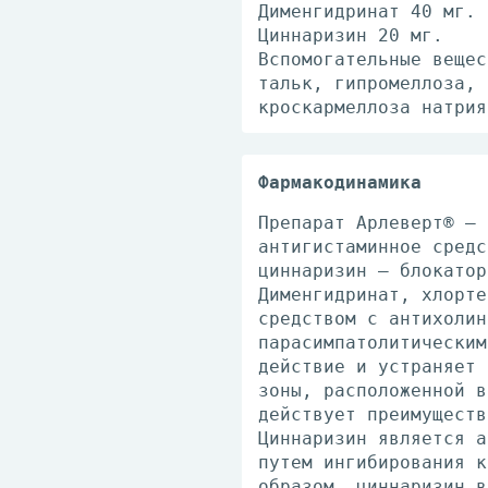
Дименгидринат 40 мг.
Циннаризин 20 мг.
Вспомогательные вещес
тальк, гипромеллоза, 
кроскармеллоза натрия
Фармакодинамика
Препарат Арлеверт® – 
антигистаминное средс
циннаризин – блокатор
Дименгидринат, хлорте
средством с антихолин
парасимпатолитическим
действие и устраняет 
зоны, расположенной в
действует преимуществ
Циннаризин является а
путем ингибирования к
образом, циннаризин в