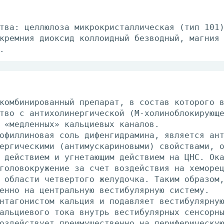
тва: целлюлоза микрокристаллическая (тип 101
кремния диоксид коллоидный безводный, магния
.
комбинированный препарат, в состав которого 
тво с антихолинергической (М-холиноблокирующ
 «медленных» кальциевых каналов.
офиллиновая соль дифенгидрамина, является ан
ергическими (антимускариновыми) свойствами, 
 действием и угнетающим действием на ЦНС. Ок
головокружение за счет воздействия на хеморе
 области четвертого желудочка. Таким образом
енно на центральную вестибулярную систему.
нтагонистом кальция и подавляет вестибулярну
альциевого тока внутрь вестибулярных сенсорн
оздействует преимущественно на периферическу