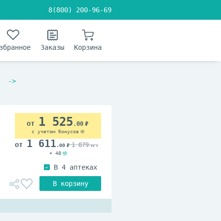
8(800) 200-96-69
збранное
Заказы
Корзина
1 525
.00
с учетом бонусов
1 611
1 879
.00
.00
+ 48