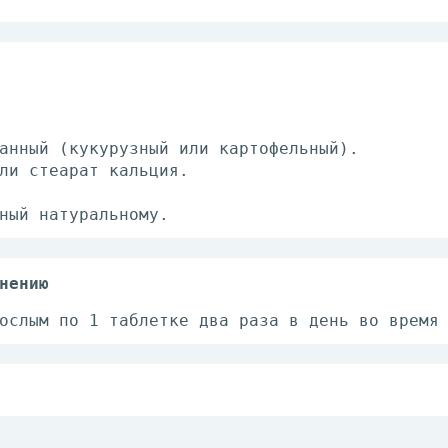
анный (кукурузный или картофельный).
ли стеарат кальция.
ный натуральному.
нению
ослым по 1 таблетке два раза в день во время
адном помещении при температуре не выше 25°С
лнечных лучей.