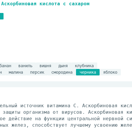
Аскорбиновая кислота с сахаром
банан
ваниль
вишня
дыня
клубника
н
малина
персик
смородина
черника
яблоко
ельный источник витамина С. Аскорбиновая кис
 защиты организма от вирусов. Аскорбиновая к
ое действие на функции центральной нервной с
ных желез, способствует лучшему усвоению жел