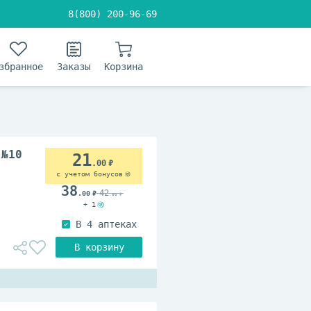
8(800) 200-96-69
збранное
Заказы
Корзина
 №10
21
.00
с учетом бонусов
38
42
.00
.00
+ 1