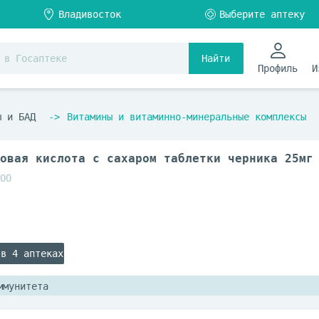
Найти
Профиль
И
ы и БАД
Витамины и витаминно-минеральные комплексы
овая кислота с сахаром таблетки черника 25мг
ОО
 в 4 аптеках
ммунитета