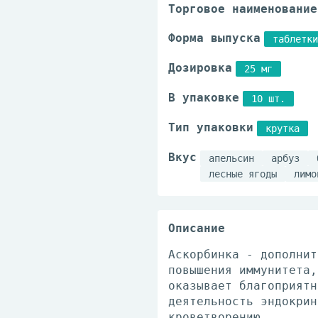
Торговое наименование
Форма выпуска
таблетки
Дозировка
25 мг
В упаковке
10 шт.
Тип упаковки
крутка
Вкус
апельсин
арбуз
лесные ягоды
лимо
Описание
Аскорбинка - дополнит
повышения иммунитета,
оказывает благоприятн
деятельность эндокрин
кроветворению.