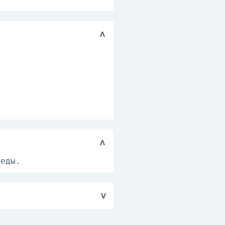
 еды.
, беречь от