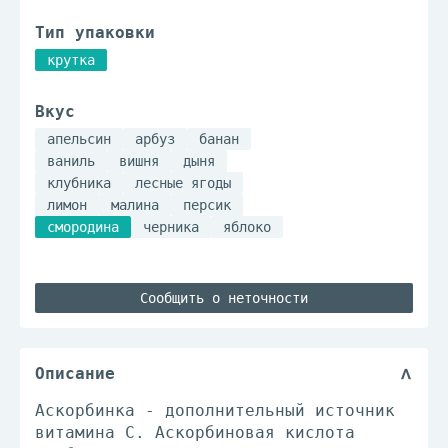
Тип упаковки
крутка
Вкус
апельсин
арбуз
банан
ваниль
вишня
дыня
клубника
лесные ягоды
лимон
малина
персик
смородина
черника
яблоко
Сообщить о неточности
Описание
Аскорбинка - дополнительный источник
витамина С. Аскорбиновая кислота