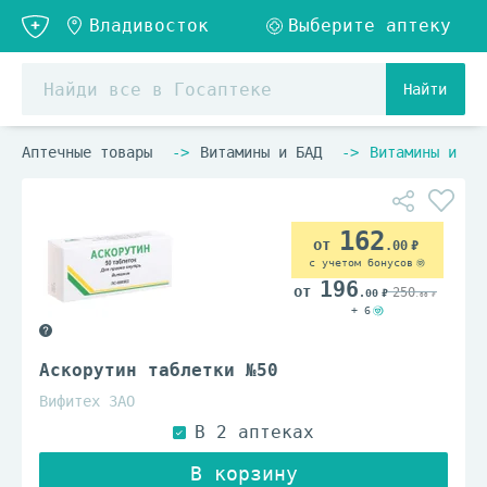
Найти
Аптечные товары
Витамины и БАД
Витамины и ви
162
.00
с учетом бонусов
196
250
.00
.00
+ 6
Аскорутин таблетки №50
Вифитех ЗАО