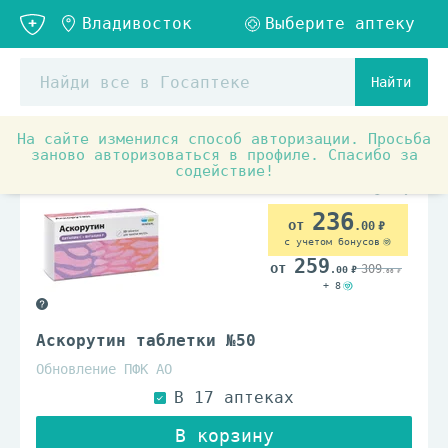
Найти
На сайте изменился способ авторизации. Просьба
Аптечные товары
Витамины и БАД
Витамины и ви
заново авторизоваться в профиле. Спасибо за
содействие!
236
.00
с учетом бонусов
259
309
.00
.00
+ 8
Аскорутин таблетки №50
Обновление ПФК АО