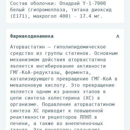
Состав оболочки: Опадрай Y-1-7000
белый (гипромеллоза, титана диоксид
(E171), макрогол 400) - 17.4 мг.
Фармакодинамика
Аторвастатин — гиполипидемическое
средство из группы статинов. Основным
механизмом действия аторвастатина
является ингибирование активности
ГМГ-КоА-редуктазы, фермента,
катализирующего превращение ГМГ-КоА в
мевалоновую кислоту. Это превращение
является одним из ранних этапов в
цепи синтеза холестерина (ХС) в
организме. Подавление аторвастатином
синтеза ХС приводит к повышенной
реактивности рецепторов ЛПНП в
печени, а также во внепеченочных
тканях. Эти рецепторы связывают