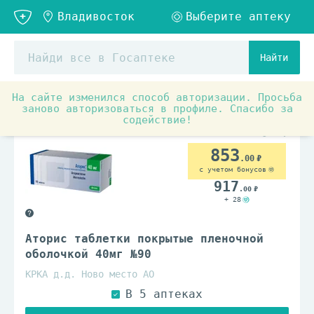
Найти
На сайте изменился способ авторизации. Просьба
Аптечные товары
Препараты при заболеваниях органо
заново авторизоваться в профиле. Спасибо за
содействие!
По рецепту
853
.00
с учетом бонусов
917
.00
+ 28
Аторис таблетки покрытые пленочной
оболочкой 40мг №90
КРКА д.д. Ново место АО