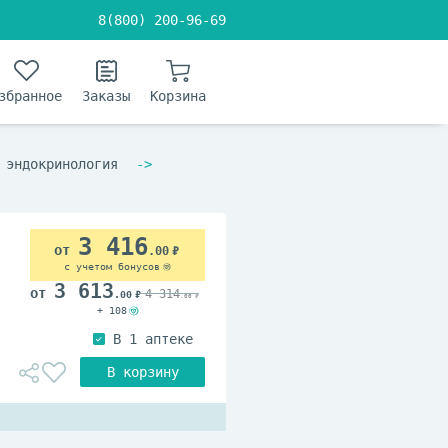
8(800) 200-96-69
збранное
Заказы
Корзина
 эндокринология
3 416
.00
с учетом бонусов
3 613
4 314
.00
.00
+ 108