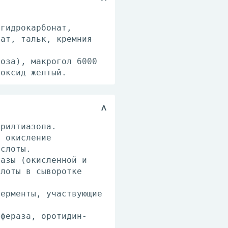
 гидрокарбонат,
фат, тальк, кремния
лоза), макрогол 6000
 оксид желтый.
арилтиазола.
: окисление
ислоты.
дазы (окисленной и
слоты в сыворотке
ферменты, участвующие
,
сфераза, оротидин-