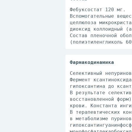
Фебуксостат 120 мг.
Вспомогательные вещес
целлюлоза микрокриста
диоксид коллоидный (а
Состав пленочной обол
(полиэтиленгликоль 60
Фармакодинамика
Селективный непуринов
Фермент ксантиноксида
гипоксантина до ксант
В результате селектив
восстановленной форм)
крови. Константа инги
В терапевтических кон
в метаболизме пуринов
гипоксантингуанинфосф
монофосфатдекарбоксил