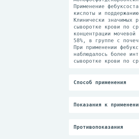
Применение фебуксоста
кислоты и поддержанию
Клинически значимых р
сыворотке крови по ср
концентрации мочевой 
58%, в группе с почеч
При применении фебукс
наблюдалось более инт
сыворотке крови по ср
Способ применения
Внутрь. Препарат Азур
Подагра
Рекомендованная начал
Показания к применени
Через 2-4 недели реко
Лечение хронической г
если показатель превы
уратов (при наличии т
до 120 мг 1 раз в сут
Лечение и профилактик
Противопоказания
Снижение концентрации
цитостатической терап
— повышенная чувствит
происходит достаточно
умеренного до высоког