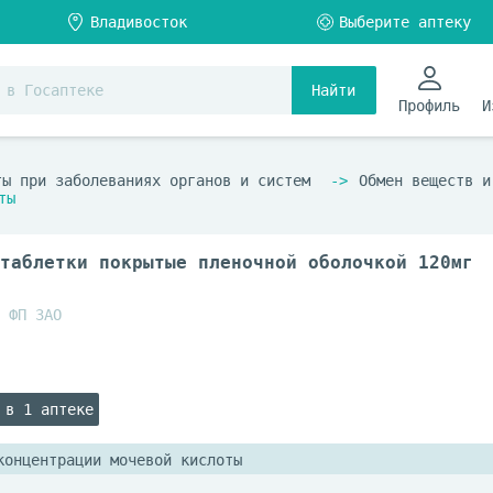
Найти
Профиль
И
ты при заболеваниях органов и систем
Обмен веществ и
ты
таблетки покрытые пленочной оболочкой 120мг
 ФП ЗАО
 в 1 аптеке
концентрации мочевой кислоты