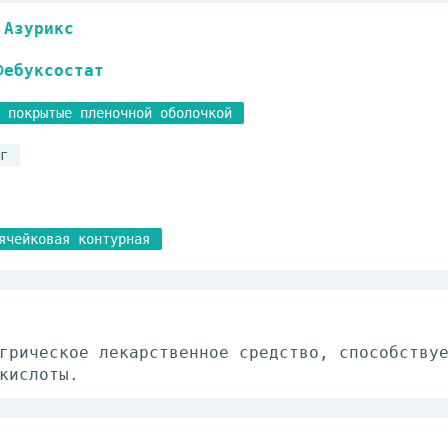
Азурикс
Фебуксостат
 покрытые пленочной оболочкой
г
ячейковая контурная
грическое лекарственное средство, способству
кислоты.