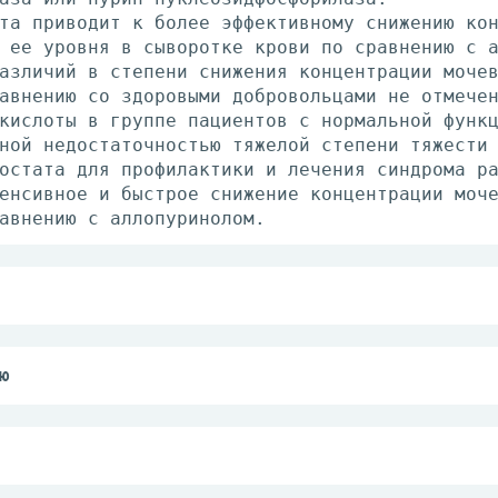
та приводит к более эффективному снижению ко
 ее уровня в сыворотке крови по сравнению с 
азличий в степени снижения концентрации моче
авнению со здоровыми добровольцами не отмече
кислоты в группе пациентов с нормальной функ
ной недостаточностью тяжелой степени тяжести
остата для профилактики и лечения синдрома р
енсивное и быстрое снижение концентрации моч
авнению с аллопуринолом.
икс™ принимают один раз в сутки, независимо 
ьная доза составляет 80 мг препарата Азурикс
ю
мендуется контроль концентрации мочевой кисл
иперурикемии при состояних, сопровождающихся
шает б мг/дл (357 мкмоль/л), доза препарата 
офусов и/или подагрического артрита, в т.ч. 
ки.
а гиперурикемии у взрослых пациентов при про
 мочевой кислоты в сыворотке крови на фоне п
ии гемобластозов с риском развития синдрома 
ельность к фебуксостату и/или к любому из вс
 быстро, в связи с чем контроль концентрации
о (только для дозы 120 мг).