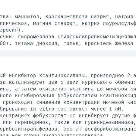
тва: маннитол, кроскармеллоза натрия, натрия
ллическая, магния стеарат, натрия лаурилсуль
эросил).
очки: гипромеллоза (гидроксипропилметилцеллю
00), титана диоксид, тальк, краситель железа
ый ингибитор ксантиноксидазы, производное 2-
за катализирует две стадии пуринового обмена
ина, а затем окисление ксантина до мочевой к
ного ингибирования фебуксостатом ксантинокси
 происходит снижение концентрации мочевой ки
бирования in vitro составляет менее 1 нМ.
центрациях фебуксостат не ингибирует другие 
 или пиримидинов, такие как гуаниндезаминаза
орибозилтрансфераза, оротат-фосфорибозилтран
аза или пурин-нуклеозидфосфорилаза.