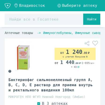
Найти
Аптечные товары
Иммуноглобулины, Иммунные сыворот
1 240
.00
с учетом бонусов
1 440
1 695
.00
.00
+ 43
Бактериофаг сальмонеллезный групп A,
B, C, D, E раствор для приема внутрь
и ректального введения 100мл
МИКРОГЕН НПО ФГУП Нижний Новгород (ИмБио)