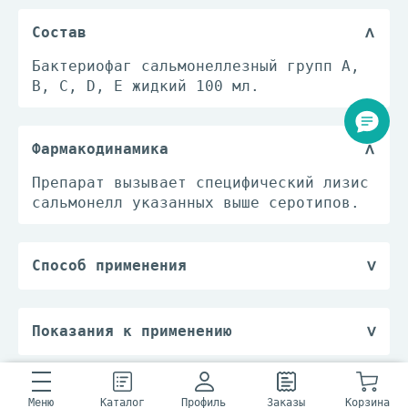
Состав
Бактериофаг сальмонеллезный групп A,
B, C, D, E жидкий 100 мл.
Фармакодинамика
Препарат вызывает специфический лизис
сальмонелл указанных выше серотипов.
Способ применения
Препарат предназначен для внутреннего
применения. Для лечения бактериофаг
принимают 3 раза в день через рот за
Показания к применению
1час до приема пищи с первого дня
— заболевания или
заболевания в течение 7-10 суток. При
бактерионосительство, вызванные
заболевании, характеризующемся
сальмонеллами указанных выше
Лекарственное взаимодействие
Меню
Каталог
Профиль
Заказы
Корзина
слабовыраженным колитическим