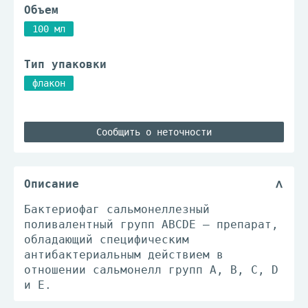
Объем
100 мл
Тип упаковки
флакон
Сообщить о неточности
Описание
Бактериофаг сальмонеллезный
поливалентный групп АВСDЕ – препарат,
обладающий специфическим
антибактериальным действием в
отношении сальмонелл групп А, В, С, D
и Е.