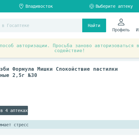
Найти
Профиль
И
пособ авторизации. Просьба заново авторизоваться 
содействие!
ы и БАД
Витамины для детей
эби Формула Мишки Спокойствие пастилки
ные 2,5г №30
 в 4 аптеках
имает стресс