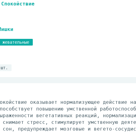
Спокойствие
Мишки
 жевательные
 шт.
окойствие оказывает нормализующее действие н
пособствует повышению умственной работоспосо
ыраженности вегетативных реакций, нормализац
 снимает стресс, стимулирует умственную деят
 сон, предупреждает мозговые и вегето-сосуди