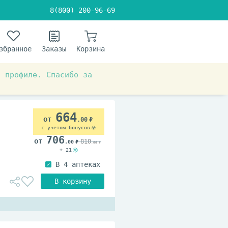
8(800) 200-96-69
збранное
Заказы
Корзина
в профиле. Спасибо за
664
.00
с учетом бонусов
706
810
.00
.00
+ 21