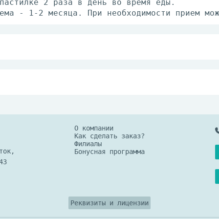
пастилке 2 раза в день во время еды.
ема - 1-2 месяца. При необходимости прием мо
переносимости компонентов, нарушение углевод
ре не выше 25°С.
О компании
Как сделать заказ?
Филиалы
ток,
Бонусная программа
43
Реквизиты и лицензии