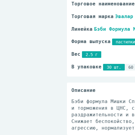
Торговое наименование
Торговая марка
Эвалар
Линейка
Бэби Формула 
Форма выпуска
пастилки
Вес
2.5 г
В упаковке
30 шт.
60
Описание
Бэби формула Мишки Сп
и торможения в ЦНС, с
раздражительности и в
Снижает беспокойство,
агрессию, нормализует