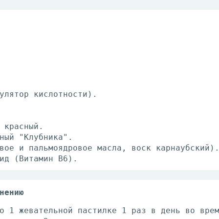
улятор кислотности).
 красный.
ный "Клубника".
вое и пальмоядровое масла, воск карнаубский)
ид (Витамин В6).
нению
о 1 жевательной пастилке 1 раз в день во вре