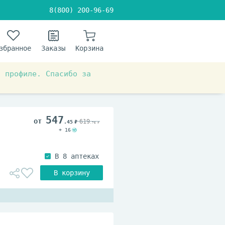
8(800) 200-96-69
збранное
Заказы
Корзина
в профиле. Спасибо за
тема
547
619
.45
.76
+ 16