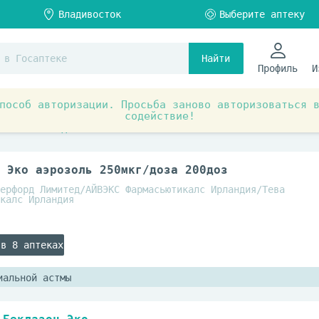
Найти
Профиль
И
пособ авторизации. Просьба заново авторизоваться 
содействие!
ты при заболеваниях органов и систем
Дыхательная сис
болеваниях дыхательной системы
 Эко аэрозоль 250мкг/доза 200доз
ерфорд Лимитед/АЙВЭКС Фармасьютикалс Ирландия/Тева
калс Ирландия
 в 8 аптеках
иальной астмы