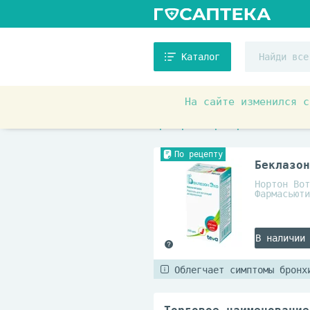
Каталог
На сайте изменился с
Аптечные товары
Препара
Препараты при хронических за
По рецепту
Беклазон
Нортон Вот
Фармасьюти
В наличии
Облегчает симптомы бронх