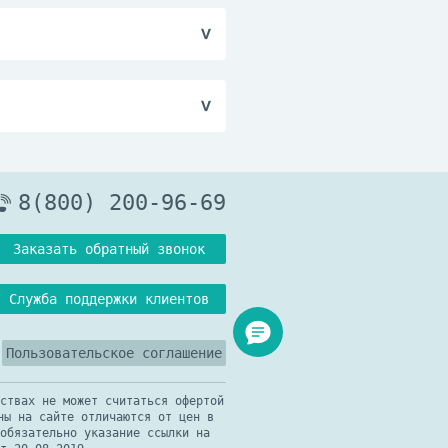
радоксальный
ерегородки. Возможен
оната многие пациенты,
о при длительном
х совсем.
ию функции коры
рекращения лечения.
ной астмы. Суточную
ры надпочечников
, лица, губ и гортани.
ровнем кортизола в
 надпочечников,
 можно увеличивать до
давление функции коры
вной дозы.
инг резервной функции
пионатом может быть
эффекта.
8(800) 200-96-69
Заказать обратный звонок
пию начинают согласно
азначаются на второй
Служба поддержки клиентов
Пользовательское соглашение
ствах не может считаться офертой
, но в сочетании с
ны на сайте отличаются от цен в
обязательно указание ссылки на