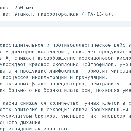
онат 250 мкг.
тва: этанол, гидрофторалкан (HFA-134a).
овоспалительное и противоаллергическое дейст
е медиаторов воспаления, повышает продукцию 
ы А, снижает высвобождение арахидоновой кисл
упреждает краевое скопление нейтрофилов, уме
дата и продукцию лимфокинов, тормозит миграц
 процессов инфильтрации и грануляции.
о активных β-адренорецепторов, нейтрализует 
ию больного на бронходилататоры, позволяя ум
тазона снижается количество тучных клеток в 
отек эпителия и секреция слизи бронхиальными
мускулатуры бронхов, уменьшает их гиперреакт
ешнего дыхания.
ортикоидной активностью.