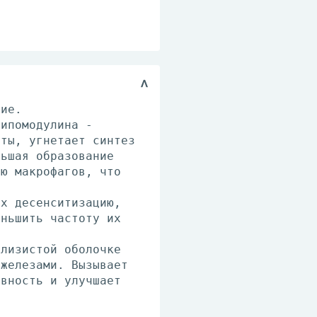
вие.
липомодулина -
оты, угнетает синтез
ньшая образование
ию макрофагов, что
их десенситизацию,
еньшить частоту их
слизистой оболочке
 железами. Вызывает
ивность и улучшает