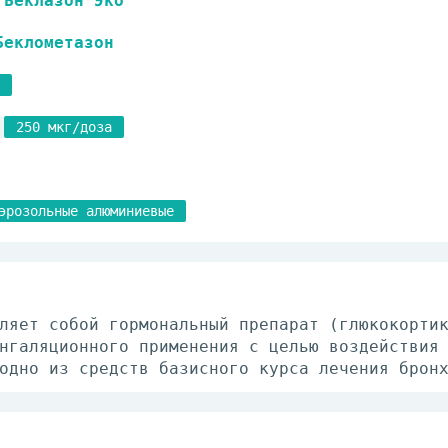
Беклазон Эко
Беклометазон
250 мкг/доза
эрозольные алюминиевые
ляет собой гормональный препарат (глюкокорти
нгаляционного применения с целью воздействия
одно из средств базисного курса лечения брон