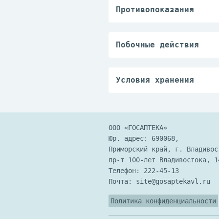
— профилактика и лече
Противопоказания
генеза;
— повышенная чувствит
— ежедневный уход за 
внешних факторов (лиц
Побочные действия
— уход за молочными ж
В крайне редких случа
железы);
— уход за грудными де
Условия хранения
Препарат следует хран
ООО «ГОСАПТЕКА»
Юр. адрес: 690068,
Приморский край, г. Владивос
пр-т 100-лет Владивостока, 1
Телефон:
222-45-13
Почта:
site@gosaptekavl.ru
Политика конфиденциальности