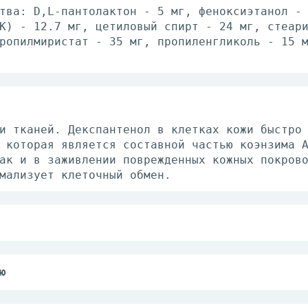
тва: D,L-пантолактон - 5 мг, феноксиэтанол -
K) - 12.7 мг, цетиловый спирт - 24 мг, стеар
ропилмиристат - 35 мг, пропиленгликоль - 15 
и тканей. Декспантенол в клетках кожи быстро
 которая является составной частью коэнзима 
ак и в заживлении поврежденных кожных покров
мализует клеточный обмен.
ем наносят тонким слоем на пораженную поверх
2 раза/сут.
езами у кормящих матерей: крем наносят на со
ю
ти кожных покровов: заживление ожогов (в т.ч
ком: крем наносят при каждой смене подгузник
дины, порезы, трещины и др.);