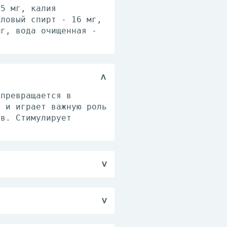
 5 мг, калия
иловый спирт - 16 мг,
мг, вода очищенная -
 превращается в
А и играет важную роль
ов. Стимулирует
ность и слегка
ски после каждого
. солнечных), мелкие
а (пеленки).