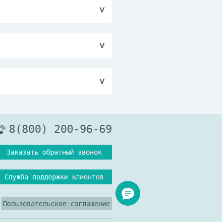
матитов различного
ольшему воздействию
ения сосков молочной
матит).
атуре не выше 25°C.
8(800) 200-96-69
Заказать обратный звонок
Служба поддержки клиентов
Пользовательское соглашение