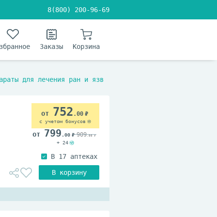
8(800) 200-96-69
збранное
Заказы
Корзина
араты для лечения ран и язв
752
.00
с учетом бонусов
799
909
.00
.00
+ 24