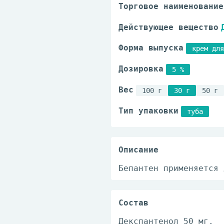
Торговое наименование
Действующее вещество
Форма выпуска
крем для
Дозировка
5 %
Вес
100 г
30 г
50 г
Тип упаковки
туба
Описание
Бепантен применяется 
Состав
Декспантенол 50 мг.