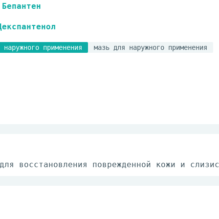
Бепантен
Декспантенол
 наружного применения
мазь для наружного применения
для восстановления поврежденной кожи и слизи