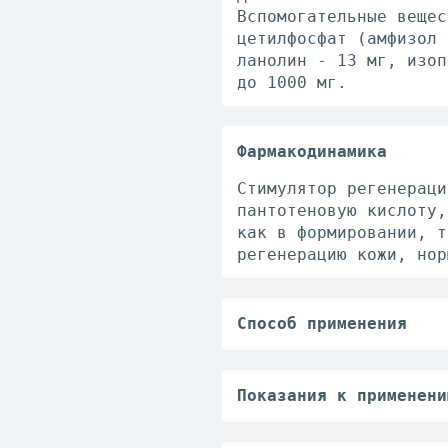
Вспомогательные вещес
цетилфосфат (амфизол 
ланолин - 13 мг, изоп
до 1000 мг.
Фармакодинамика
Стимулятор регенераци
пантотеновую кислоту,
как в формировании, т
регенерацию кожи, нор
Способ применения
Применяют наружно. Кр
втирают. Применяют 1-
Уход за молочными жел
Показания к применени
кормления.
— нарушение целостнос
Уход за грудным ребен
повреждения кожи (сса