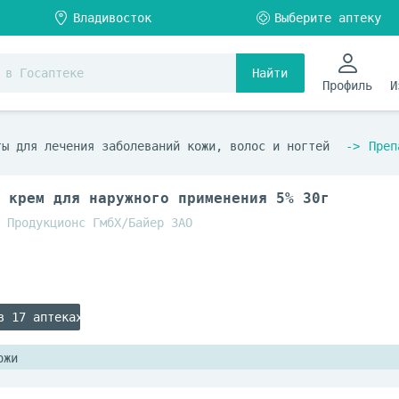
Найти
Профиль
И
ты для лечения заболеваний кожи, волос и ногтей
Преп
 крем для наружного применения 5% 30г
 Продукционс ГмбХ/Байер ЗАО
в 17 аптеках
ожи