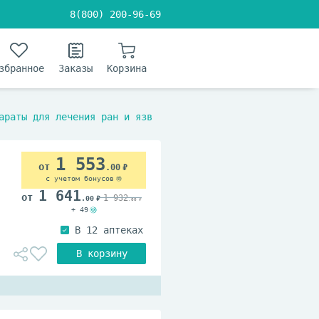
8(800) 200-96-69
збранное
Заказы
Корзина
араты для лечения ран и язв
1 553
.00
с учетом бонусов
1 641
1 932
.00
.00
+ 49