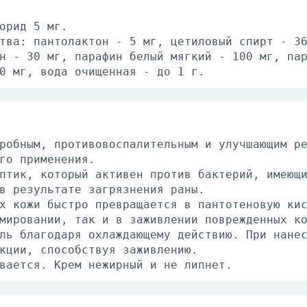
орид 5 мг.
тва: пантолактон - 5 мг, цетиловый спирт - 3
н - 30 мг, парафин белый мягкий - 100 мг, па
0 мг, вода очищенная - до 1 г.
робным, противовоспалительным и улучшающим р
го применения.
птик, который активен против бактерий, имеющ
в результате загрязнения раны.
х кожи быстро превращается в пантотеновую ки
мировании, так и в заживлении поврежденных к
ль благодаря охлаждающему действию. При нане
кции, способствуя заживлению.
вается. Крем нежирный и не липнет.