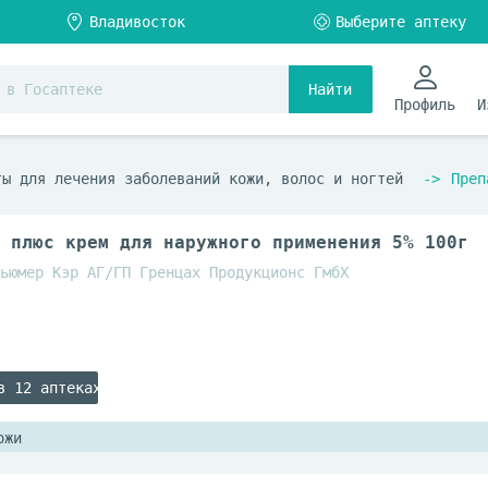
Найти
Профиль
И
ты для лечения заболеваний кожи, волос и ногтей
Преп
 плюс крем для наружного применения 5% 100г
ьюмер Кэр АГ/ГП Гренцах Продукционс ГмбХ
в 12 аптеках
ожи