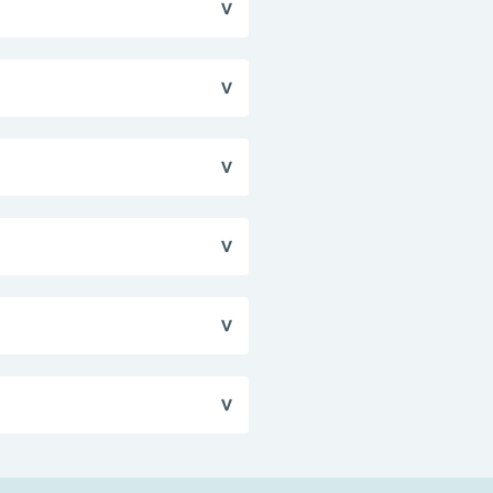
но очищенную раневую
оводиться как открытым
льшие порезы и
реждения требуют
йствия (антагонизм или
другими антисептиками.
ратуре не выше 25°С.