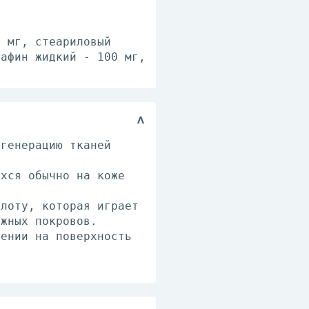
6 мг, стеариловый
рафин жидкий - 100 мг,
егенерацию тканей
ихся обычно на коже
слоту, которая играет
ожных покровов.
сении на поверхность