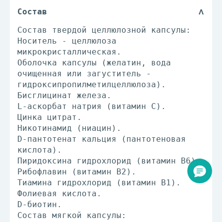
Состав
Состав твердой целлюлозной капсулы:
Носитель - целлюлоза
микрокристаллическая.
Оболочка капсулы (желатин, вода
очищенная или загуститель -
гидроксипропилметилцеллюлоза).
Бисглицинат железа.
L-аскорбат натрия (витамин С).
Цинка цитрат.
Никотинамид (ниацин).
D-пантотенат кальция (пантотеновая
кислота).
Пиридоксина гидрохлорид (витамин В6).
Рибофлавин (витамин В2).
Тиамина гидрохлорид (витамин В1).
Фолиевая кислота.
D-биотин.
Состав мягкой капсулы: