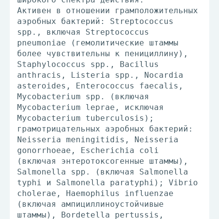
Активен в отношении грамположительных
аэробных бактерий: Streptococcus
spp., включая Streptococcus
pneumoniae (гемолитические штаммы
более чувствительны к пенициллину),
Staphylococcus spp., Bacillus
anthracis, Listeria spp., Nocardia
asteroides, Enterococcus faecalis,
Mycobacterium spp. (включая
Mycobacterium leprae, исключая
Mycobacterium tuberculosis);
грамотрицательных аэробных бактерий:
Neisseria meningitidis, Neisseria
gonorrhoeae, Escherichia coli
(включая энтеротоксогенные штаммы),
Salmonella spp. (включая Salmonella
typhi и Salmonella paratyphi); Vibrio
cholerae, Haemophilus influenzae
(включая ампициллиноустойчивые
штаммы), Bordetella pertussis,