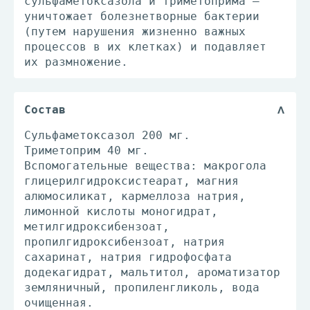
сульфаметоксазола и триметоприма –
уничтожает болезнетворные бактерии
(путем нарушения жизненно важных
процессов в их клетках) и подавляет
их размножение.
Состав
Сульфаметоксазол 200 мг.
Триметоприм 40 мг.
Вспомогательные вещества: макрогола
глицерилгидроксистеарат, магния
алюмосиликат, кармеллоза натрия,
лимонной кислоты моногидрат,
метилгидроксибензоат,
пропилгидроксибензоат, натрия
сахаринат, натрия гидрофосфата
додекагидрат, мальтитол, ароматизатор
земляничный, пропиленгликоль, вода
очищенная.