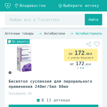
Найти
Аптечные товары
Антибиотики
Антибактериальны
По рецепту
172
.00
с учетом бонусов
172
.83
+ 5
Бисептол суспензия для перорального
применения 240мг/5мл 80мл
Польфарма АО