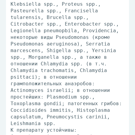
Klebsiella spp., Proteus spp.,
Pasteurella spp., Francisella
tularensis, Brucella spp.,
Citrobacter spp., Enterobacter spp.,
Legionella pneumopbila, Providencia,
некоторые виды Pseudomonas (кроме
Pseudomonas aeruginosa), Serratia
marcescens, Shigella spp., Yersinia
spp., Morganella spp., а также в
отношении Chlamydia spp. (в т.ч.
Chlamydia trachomatis, Chlamydia
psittaci); в отношении
грамположительных анаэробов:
Actinomyces israelii; в отношении
простейших: Plasmodium spp.,
Toxoplasma gondii; патогенных грибов:
Coccidioides immitis, Histoplasma
capsulatum, Pneumocystis carinii,
Leishmania spp.
К препарату устойчивы: