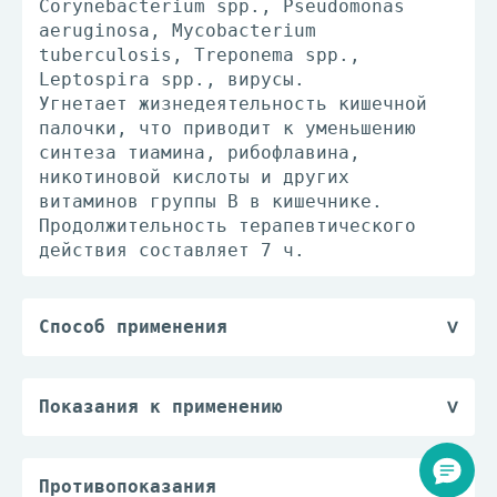
Corynebacterium spp., Pseudomonas
aeruginosa, Mycobacterium
tuberculosis, Treponema spp.,
Leptospira spp., вирусы.
Угнетает жизнедеятельность кишечной
палочки, что приводит к уменьшению
синтеза тиамина, рибофлавина,
никотиновой кислоты и других
витаминов группы В в кишечнике.
Продолжительность терапевтического
действия составляет 7 ч.
Способ применения
Внутрь, после приtма пищи с
достаточным количеством жидкости.
Взрослые и дети старше 12 лет: по 960
Показания к применению
мг каждые 12 ч; при тяжелом течении
Инфекционно-воспалительные
инфекций - по 1440 мг каждые 12 ч;
заболевания, вызванные
при инфекции мочевых путей - 10-14
чувствительными к препарату
Противопоказания