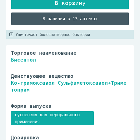
В наличии в 13 аптеках
Уничтожает болезнетворные бактерии
Торговое наименование
Бисептол
Действующее вещество
Ко-тримоксазол Сульфаметоксазол+Триме
топрим
Форма выпуска
суспензия для перорального
применения
Дозировка