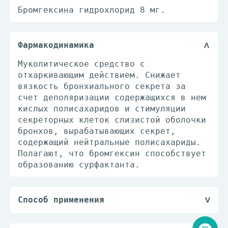
Бромгексина гидрохлорид 8 мг.
Фармакодинамика
Муколитическое средство с
отхаркивающим действием. Снижает
вязкость бронхиального секрета за
счет деполяризации содержащихся в нем
кислых полисахаридов и стимуляции
секреторных клеток слизистой оболочки
бронхов, вырабатывающих секрет,
содержащий нейтральные полисахариды.
Полагают, что бромгексин способствует
образованию сурфактанта.
Способ применения
Внутрь взрослым и детям старше 10 лет
- по 8 мг 3-4 раза/сут. Детям в