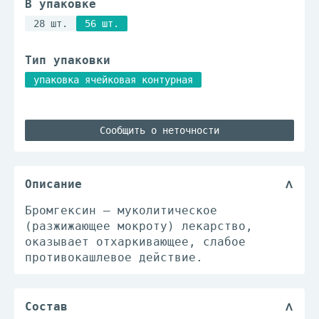
В упаковке
28 шт.
56 шт.
Тип упаковки
упаковка ячейковая контурная
Сообщить о неточности
Описание
Бромгексин – муколитическое
(разжижающее мокроту) лекарство,
оказывает отхаркивающее, слабое
противокашлевое действие.
Состав