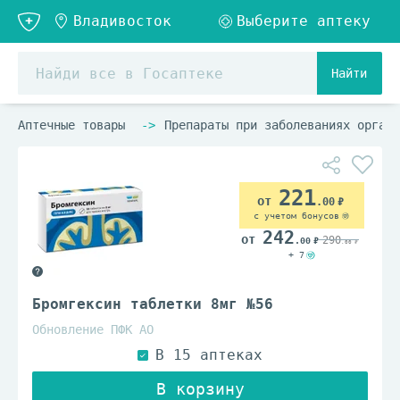
Найти
Аптечные товары
Препараты при заболеваниях органо
221
.00
с учетом бонусов
242
290
.00
.00
+ 7
Бромгексин таблетки 8мг №56
Обновление ПФК АО