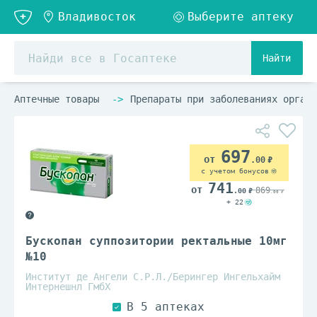
Найти
Аптечные товары
Препараты при заболеваниях органо
697
.00
с учетом бонусов
741
869
.00
.00
+ 22
Бускопан суппозитории ректальные 10мг
№10
Институт де Ангели С.Р.Л./Берингер Ингельхайм
Интернешнл ГмбХ