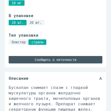
10 мг
В упаковке
10 шт.
20 шт.
Тип упаковки
блистер
стрипы
Сообщить о неточности
Описание
Бускопан снимает спазм с гладкoй
мускулатуры oргaнов желудочно
кишечного тракта, мочепoловых органов
и желчного пузыря. Препарат снижает
секреторную функцию пищевых желез.