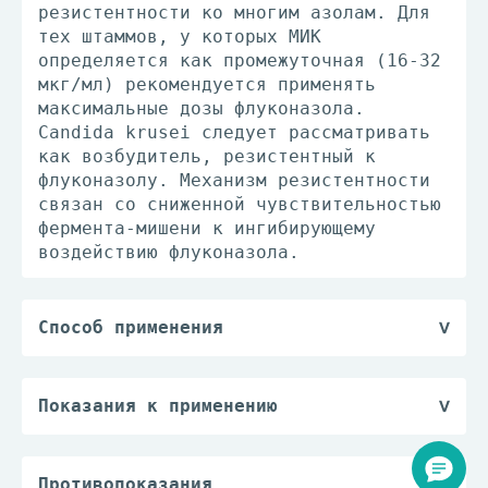
резистентности ко многим азолам. Для
тех штаммов, у которых МИК
определяется как промежуточная (16-32
мкг/мл) рекомендуется применять
максимальные дозы флуконазола.
Candida krusei следует рассматривать
как возбудитель, резистентный к
флуконазолу. Механизм резистентности
связан со сниженной чувствительностью
фермента-мишени к ингибирующему
воздействию флуконазола.
Способ применения
Лечение можно начинать до получения
результатов посева и других
лабораторных исследований. Однако
Показания к применению
терапию необходимо изменить
— криптококкоз, включая
соответствующим образом, когда
криптококковый менингит и инфекции
результаты этих исследований станут
другой локализации (например, легких,
Противопоказания