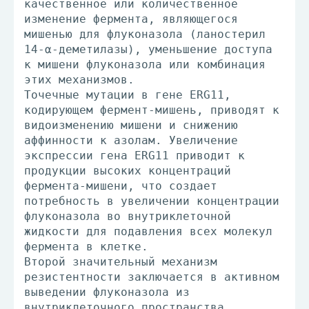
качественное или количественное
изменение фермента, являющегося
мишенью для флуконазола (ланостерил
14-α-деметилазы), уменьшение доступа
к мишени флуконазола или комбинация
этих механизмов.
Точечные мутации в гене ERG11,
кодирующем фермент-мишень, приводят к
видоизменению мишени и снижению
аффинности к азолам. Увеличение
экспрессии гена ERG11 приводит к
продукции высоких концентраций
фермента-мишени, что создает
потребность в увеличении концентрации
флуконазола во внутриклеточной
жидкости для подавления всех молекул
фермента в клетке.
Второй значительный механизм
резистентности заключается в активном
выведении флуконазола из
внутриклеточного пространства