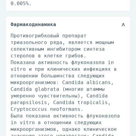
0.005%.
Фармакодинамика
Противогрибковый препарат
триазольного ряда, является мощным
селективным ингибитором синтеза
стеролов в клетке грибов.
Показана активность флуконазола in
vitro и при клинических инфекциях в
отношении большинства следующих
микроорганизмов: Candida albicans,
Candida glabrata (многие штаммы
умеренно чувствительны), Candida
parapsilosis, Candida tropicalis,
Cryptococcus neoformans.
Была показана активность флуконазола
in vitro в отношении следующих
микроорганизмов, однако клиническое
значение этого неизвестно: Candida