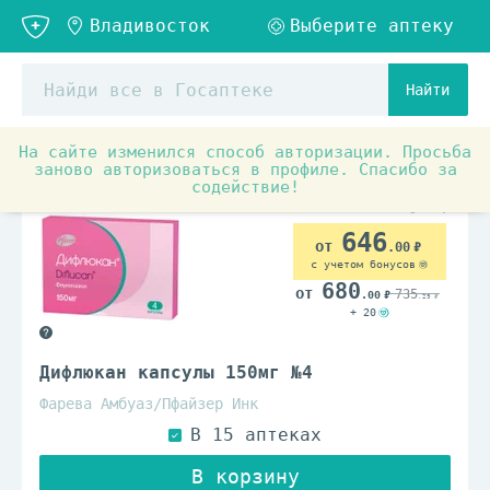
Найти
На сайте изменился способ авторизации. Просьба
Аптечные товары
Препараты для лечения заболеваний
заново авторизоваться в профиле. Спасибо за
содействие!
646
.00
с учетом бонусов
680
735
.00
.29
+ 20
Дифлюкан капсулы 150мг №4
Фарева Амбуаз/Пфайзер Инк