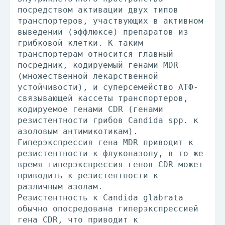
посредством активации двух типов
транспортеров, участвующих в активном
выведении (эффлюксе) препаратов из
грибковой клетки. К таким
транспортерам относится главный
посредник, кодируемый генами MDR
(множественной лекарственной
устойчивости), и суперсемейство АТФ-
связывающей кассеты транспортеров,
кодируемое генами CDR (генами
резистентности грибов Candida spp. к
азоловым антимикотикам).
Гиперэкспрессия гена MDR приводит к
резистентности к флуконазолу, в то же
время гиперэкспрессия генов CDR может
приводить к резистентности к
различным азолам.
Резистентность к Candida glabrata
обычно опосредована гиперэкспрессией
гена CDR, что приводит к