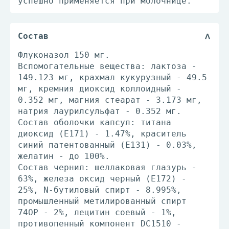
успешно применяется при молочнице.
Состав
Флуконазол 150 мг.
Вспомогательные вещества: лактоза -
149.123 мг, крахмал кукурузный - 49.5
мг, кремния диоксид коллоидный -
0.352 мг, магния стеарат - 3.173 мг,
натрия лаурилсульфат - 0.352 мг.
Состав оболочки капсул: титана
диоксид (E171) - 1.47%, краситель
синий патентованный (Е131) - 0.03%,
желатин - до 100%.
Состав чернил: шеллаковая глазурь -
63%, железа оксид черный (Е172) -
25%, N-бутиловый спирт - 8.995%,
промышленный метилированный спирт
74ОР - 2%, лецитин соевый - 1%,
противопенный компонент DC1510 -